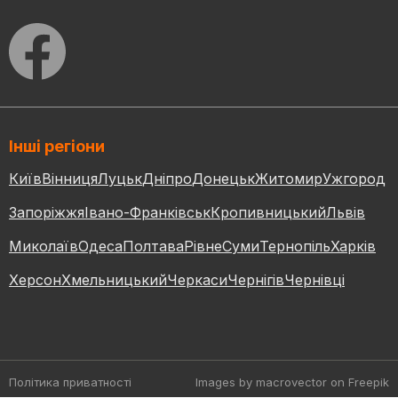
Інші регіони
Київ
Вінниця
Луцьк
Дніпро
Донецьк
Житомир
Ужгород
Запоріжжя
Івано-Франківськ
Кропивницький
Львів
Миколаїв
Одеса
Полтава
Рівне
Суми
Тернопіль
Харків
Херсон
Хмельницький
Черкаси
Чернігів
Чернівці
Політика приватності
Images by macrovector
on Freepik