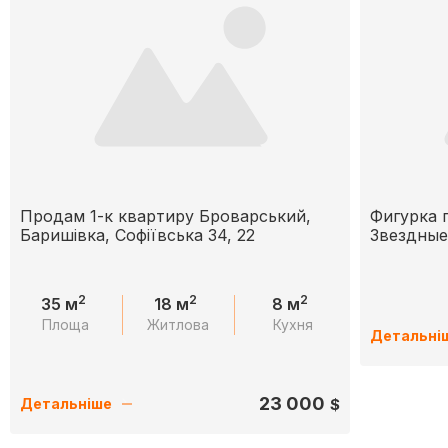
Продам 1-к квартиру Броварський,
Фигурка 
Баришівка, Софіївська 34, 22
Звездные
2
2
2
35 м
18 м
8 м
Площа
Житлова
Кухня
Детальні
23 000
$
Детальніше