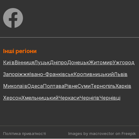
Інші регіони
Київ
Вінниця
Луцьк
Дніпро
Донецьк
Житомир
Ужгород
Запоріжжя
Івано-Франківськ
Кропивницький
Львів
Миколаїв
Одеса
Полтава
Рівне
Суми
Тернопіль
Харків
Херсон
Хмельницький
Черкаси
Чернігів
Чернівці
Політика приватності
Images by macrovector
on Freepik