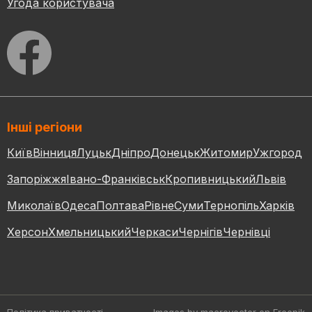
Угода користувача
Інші регіони
Київ
Вінниця
Луцьк
Дніпро
Донецьк
Житомир
Ужгород
Запоріжжя
Івано-Франківськ
Кропивницький
Львів
Миколаїв
Одеса
Полтава
Рівне
Суми
Тернопіль
Харків
Херсон
Хмельницький
Черкаси
Чернігів
Чернівці
Політика приватності
Images by macrovector
on Freepik