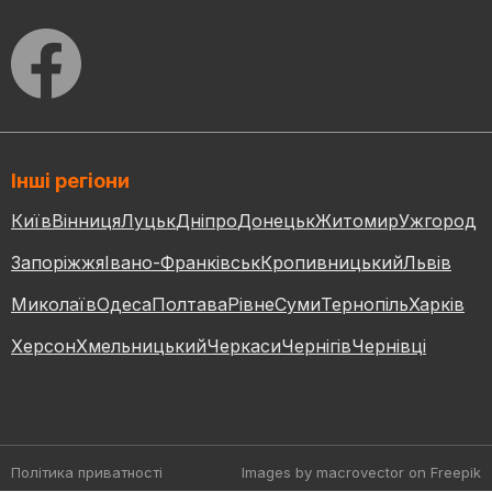
Інші регіони
Київ
Вінниця
Луцьк
Дніпро
Донецьк
Житомир
Ужгород
Запоріжжя
Івано-Франківськ
Кропивницький
Львів
Миколаїв
Одеса
Полтава
Рівне
Суми
Тернопіль
Харків
Херсон
Хмельницький
Черкаси
Чернігів
Чернівці
Політика приватності
Images by macrovector
on Freepik