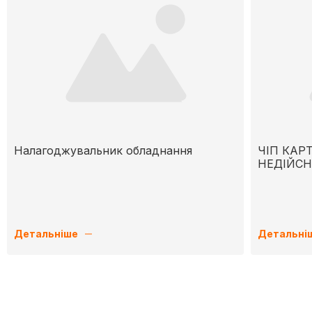
Налагоджувальник обладнання
ЧІП КАР
НЕДІЙС
Детальніше
Детальні