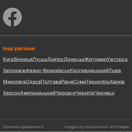
Інші регіони
Київ
Вінниця
Луцьк
Дніпро
Донецьк
Житомир
Ужгород
Запоріжжя
Івано-Франківськ
Кропивницький
Львів
Миколаїв
Одеса
Полтава
Рівне
Суми
Тернопіль
Харків
Херсон
Хмельницький
Черкаси
Чернігів
Чернівці
Політика приватності
Images by macrovector
on Freepik