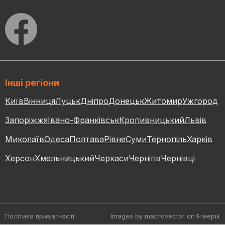
Інші регіони
Київ
Вінниця
Луцьк
Дніпро
Донецьк
Житомир
Ужгород
Запоріжжя
Івано-Франківськ
Кропивницький
Львів
Миколаїв
Одеса
Полтава
Рівне
Суми
Тернопіль
Харків
Херсон
Хмельницький
Черкаси
Чернігів
Чернівці
Політика приватності
Images by macrovector
on Freepik