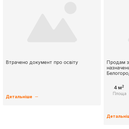
Втрачено документ про освіту
Продам з
назначен
Белогоро
2
4 м
Площа
Детальніше
Детальні