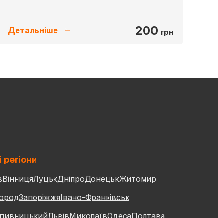
200
Детальніше
грн
і регіони
в
Вінниця
Луцьк
Дніпро
Донецьк
Житомир
ород
Запоріжжя
Івано-Франківськ
пивницький
Львів
Миколаїв
Одеса
Полтава