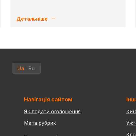
Детальніше
Ua
Ru
Навігація сайтом
Інш
Як подати оголошення
Киї
Мапа рубрик
Ужг
Кро