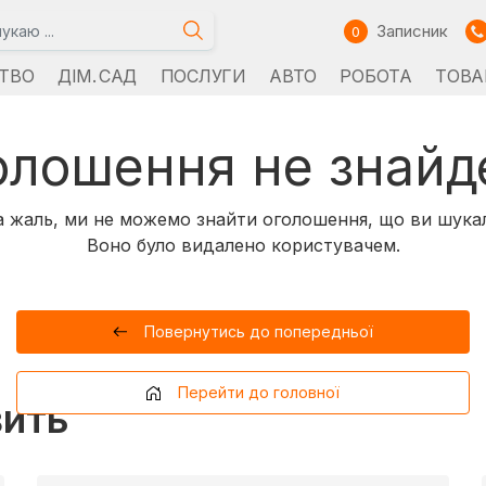
Записник
0
ТВО
ДІМ. САД
ПОСЛУГИ
АВТО
РОБОТА
ТОВА
олошення не знайд
 жаль, ми не можемо знайти оголошення, що ви шука
Воно було видалено користувачем.
Повернутись до попередньої
Перейти до головної
вить