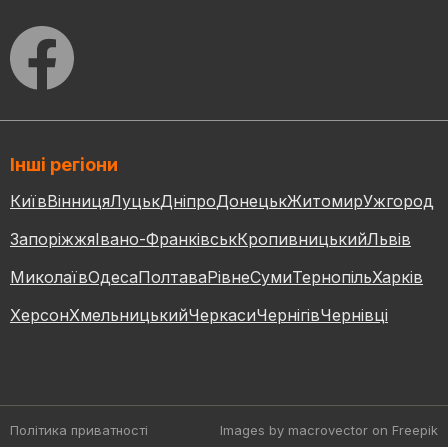
Інші регіони
Київ
Вінниця
Луцьк
Дніпро
Донецьк
Житомир
Ужгород
Запоріжжя
Івано-Франківськ
Кропивницький
Львів
Миколаїв
Одеса
Полтава
Рівне
Суми
Тернопіль
Харків
Херсон
Хмельницький
Черкаси
Чернігів
Чернівці
Політика приватності
Images by macrovector
on Freepik