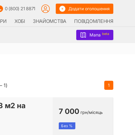
0 (800) 21 8871
Додати оголошення
АРИ
ХОБІ
ЗНАЙОМСТВА
ПОВІДОМЛЕННЯ
beta
Мапа
– 1)
1
3 м2 на
7 000
грн/місяць
Без %