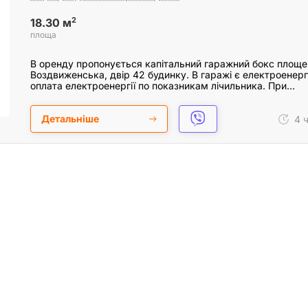
2
18.30 м
площа
В оренду пропонується капітальний гаражний бокс площе
Воздвиженська, двір 42 будинку. В гаражі є електроенергі
оплата електроенергії по показникам лічильника. При…
Детальніше
4 ч