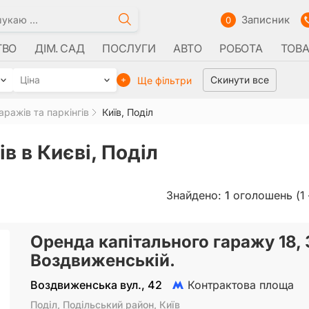
Записник
0
ТВО
ДІМ. САД
ПОСЛУГИ
АВТО
РОБОТА
ТОВ
Ціна
Скинути все
Ще фільтри
ражів та паркінгів
Київ, Поділ
в в Києві, Поділ
Знайдено:
1
оголошень (1 
Оренда капітального гаражу 18, 
Воздвиженській.
Воздвиженська вул., 42
Контрактова площа
Поділ
,
Подільський район
,
Київ