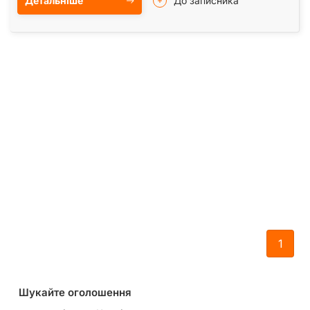
Детальніше
До записника
1
Шукайте оголошення