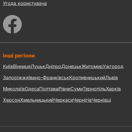
Угода користувача
Інші регіони
Київ
Вінниця
Луцьк
Дніпро
Донецьк
Житомир
Ужгород
Запоріжжя
Івано-Франківськ
Кропивницький
Львів
Миколаїв
Одеса
Полтава
Рівне
Суми
Тернопіль
Харків
Херсон
Хмельницький
Черкаси
Чернігів
Чернівці