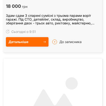
18 000
грн
Здам сдам 3 спарені сумісні з трьома парами воріт
гаражі. Під СТО, детейлінг, склад, виробництво,
зберігання двох - трьох авто, рихтовку, майстерню,
склади. Троєщина Пухівська Військовий автоаматор…
Сьогодні о 9:51
Детальніше
До записника