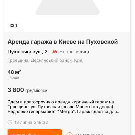
1
Аренда гаража в Киеве на Пуховской
Пухівська вул., 2
Чернігівська
Троєщина
,
Деснянський район
,
Київ
2
48 м
площа
3 800
грн/місяць
Сдам в долгосрочную аренду кирпичный гараж на
Троещине, ул. Пуховская (возле Монетного двора).
Недалеко гипермаркет "Метро". Гараж сдается для
хранения машины (имущества) или под склад. Гараж…
13 липня о 18:32