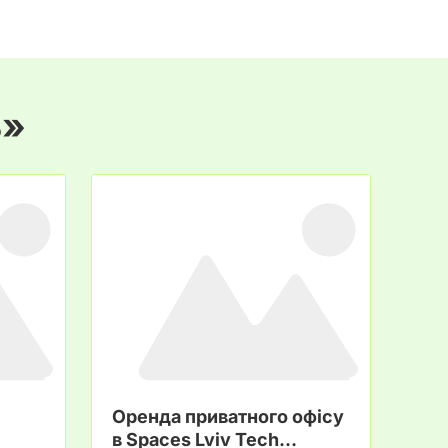
ь»
Оренда приватного офісу
Зд
в Spaces Lviv Tech…
ка