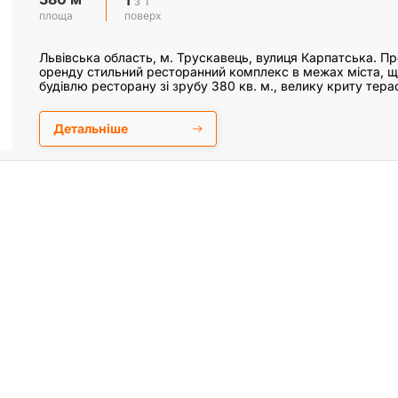
з 1
поверх
площа
Львівська область, м. Трускавець, вулиця Карпатська. П
оренду стильний ресторанний комплекс в межах міста, 
будівлю ресторану зі зрубу 380 кв. м., велику криту тера
Детальніше