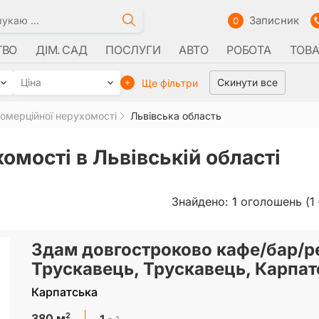
Записник
0
ТВО
ДІМ. САД
ПОСЛУГИ
АВТО
РОБОТА
ТОВ
Ціна
Скинути все
Ще фільтри
омерційної нерухомості
Львівська область
омості в Львівській області
Знайдено:
1
оголошень (1 
Здам довгостроково кафе/бар/р
Трускавець, Трускавець, Карпат
Карпатська
2
1
380 м