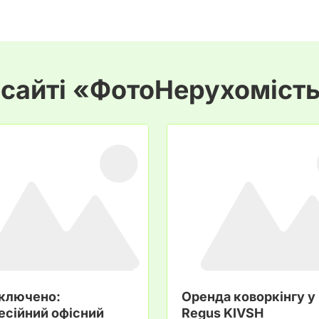
 сайті «ФотоНерухоміст
включено:
Оренда коворкінгу у
есійний офісний
Regus KIVSH