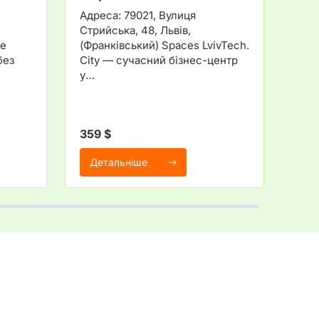
Адреса: 79021, Вулиця
Льві
Стрийська, 48, Львів,
Тру
не
(Франківський) Spaces LvivTech.
Про
без
City — сучасний бізнес-центр
сти
у…
ком
359 $
2 5
Детальніше
Де