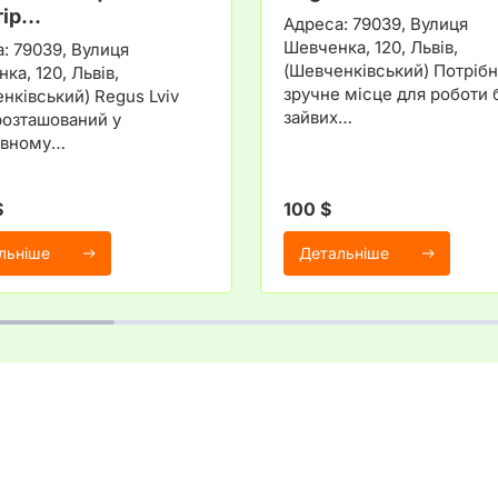
тір…
Адреса: 79039, Вулиця
Шевченка, 120, Львів,
: 79039, Вулиця
(Шевченківський) Потріб
ка, 120, Львів,
зручне місце для роботи 
нківський) Regus Lviv
зайвих…
розташований у
ивному…
$
100 $
льніше
Детальніше