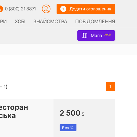
0 (800) 21 8871
Додати оголошення
АРИ
ХОБІ
ЗНАЙОМСТВА
ПОВІДОМЛЕННЯ
beta
Мапа
– 1)
1
есторан
2 500
ська
$
Без %