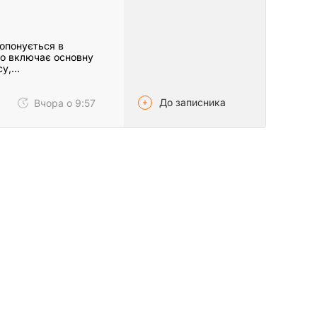
ропонується в
що включає основну
су,…
До записника
Вчора о 9:57