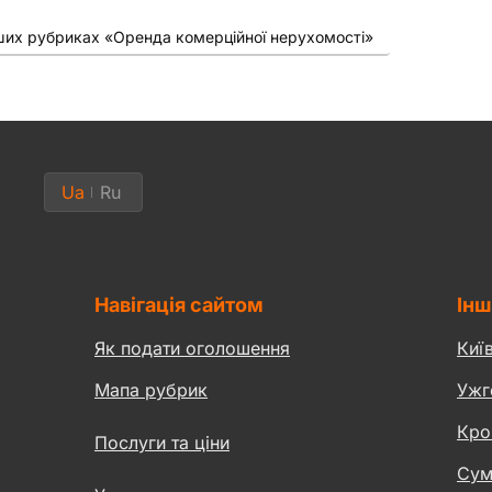
нших рубриках «Оренда комерційної нерухомості»
Ua
Ru
Навігація сайтом
Інш
Як подати оголошення
Киї
Мапа рубрик
Ужг
Кро
Послуги та ціни
Сум