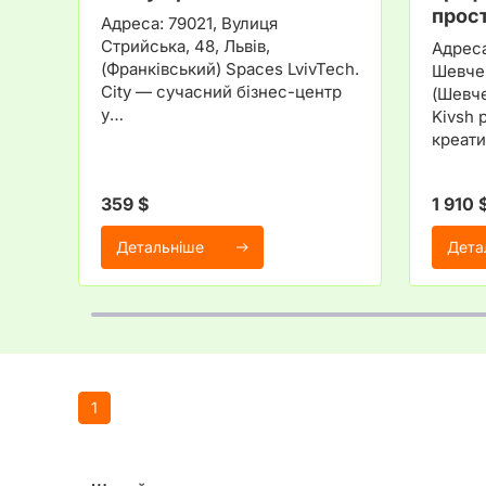
прос
Адреса: 79021, Вулиця
Стрийська, 48, Львів,
Адреса
(Франківський) Spaces LvivTech.
Шевчен
City — сучасний бізнес-центр
(Шевче
у…
Kivsh 
креат
359 $
1 910 
Детальніше
Дета
1