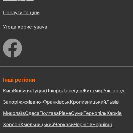
Послуги та ціни
Угода користувача
Інші регіони
Київ
Вінниця
Луцьк
Дніпро
Донецьк
Житомир
Ужгород
Запоріжжя
Івано-Франківськ
Кропивницький
Львів
Миколаїв
Одеса
Полтава
Рівне
Суми
Тернопіль
Харків
Херсон
Хмельницький
Черкаси
Чернігів
Чернівці