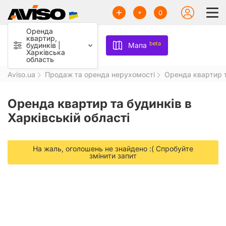
0
Оренда
квартир,
beta
будинків |
Мапа
Харківська
область
Aviso.ua
Продаж та оренда нерухомості
Оренда квартир т
Оренда квартир та будинків в
Харківській області
На жаль, оголошень не знайдено :( Спробуйте
змінити запит