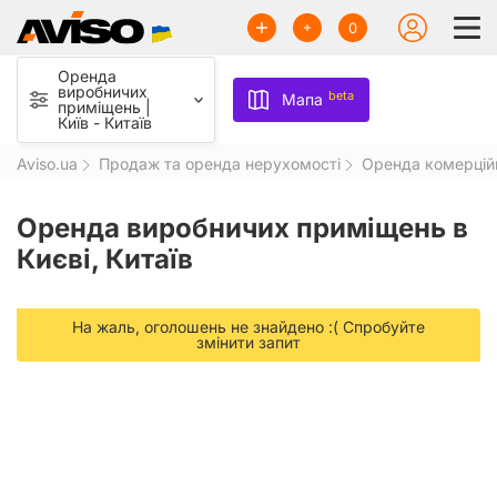
0
Оренда
виробничих
beta
Мапа
приміщень |
Київ - Китаїв
Aviso.ua
Продаж та оренда нерухомості
Оренда комерцій
Оренда виробничих приміщень в
Києві, Китаїв
На жаль, оголошень не знайдено :( Спробуйте
змінити запит