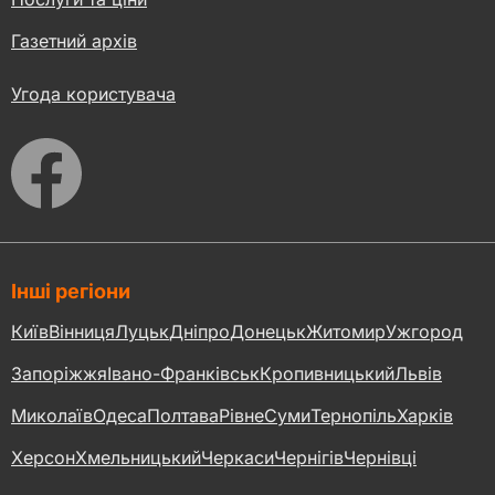
Газетний архів
Угода користувача
Інші регіони
Київ
Вінниця
Луцьк
Дніпро
Донецьк
Житомир
Ужгород
Запоріжжя
Івано-Франківськ
Кропивницький
Львів
Миколаїв
Одеса
Полтава
Рівне
Суми
Тернопіль
Харків
Херсон
Хмельницький
Черкаси
Чернігів
Чернівці