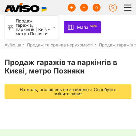
0
Продаж
гаражів,
beta
Мапа
паркінгів | Київ -
метро Позняки
Aviso.ua
Продаж та оренда нерухомості
Продаж гаражів т
Продаж гаражів та паркінгів в
Києві, метро Позняки
На жаль, оголошень не знайдено :( Спробуйте
змінити запит