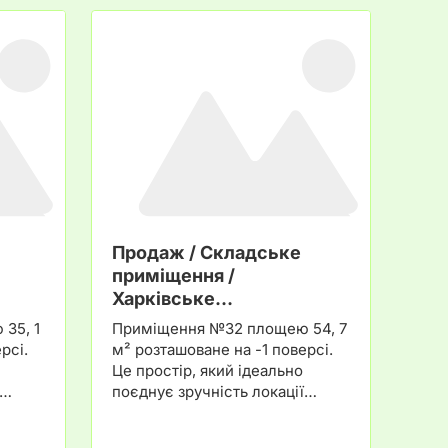
Продаж / Складське
приміщення /
Харківське…
35, 1
Приміщення №32 площею 54, 7
рсі.
м² розташоване на -1 поверсі.
Це простір, який ідеально
ї…
поєднує зручність локації…