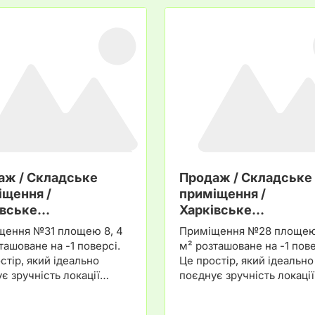
аж / Складське
Продаж / Складське
іщення /
приміщення /
івське…
Харківське…
щення №31 площею 8, 4
Приміщення №28 площею 
ташоване на -1 поверсі.
м² розташоване на -1 пове
стір, який ідеально
Це простір, який ідеально
є зручність локації…
поєднує зручність локаці