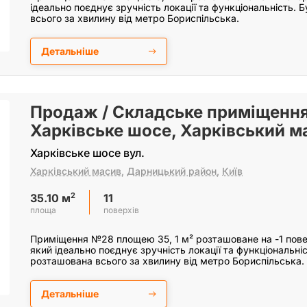
ідеально поєднує зручність локації та функціональність. 
всього за хвилину від метро Бориспільська.
Детальніше
Продаж / Складське приміщення
Харківське шосе, Харківський ма
Харківське шосе вул.
Харківський масив
,
Дарницький район
,
Київ
2
11
35.10 м
поверхів
площа
Приміщення №28 площею 35, 1 м² розташоване на -1 повер
який ідеально поєднує зручність локації та функціональніс
розташована всього за хвилину від метро Бориспільська.
Детальніше