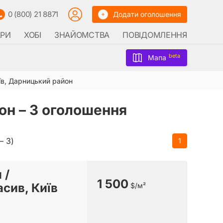
0 (800) 21 8871
Додати оголошення
АРИ
ХОБІ
ЗНАЙОМСТВА
ПОВІДОМЛЕННЯ
beta
Мапа
їв, Дарницький район
он –
3 оголошення
– 3)
1
 /
1 500
сив, Київ
$/м²