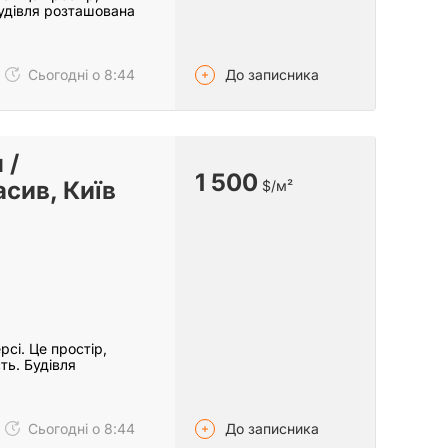
Будівля розташована
До записника
Сьогодні о 8:44
 /
1 500
сив, Київ
$/м²
сі. Це простір,
ть. Будівля
До записника
Сьогодні о 8:44