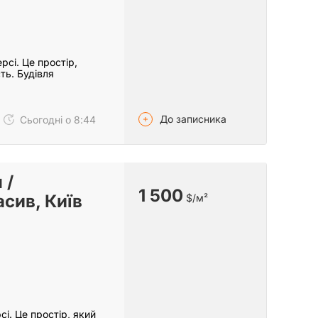
сі. Це простір,
ть. Будівля
До записника
Сьогодні о 8:44
 /
1 500
сив, Київ
$/м²
і. Це простір, який