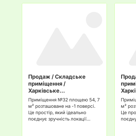
Продаж / Складське
Прод
приміщення /
прим
Харківське…
Харк
Приміщення №32 площею 54, 7
Примі
м² розташоване на -1 поверсі.
м² роз
Це простір, який ідеально
Це про
поєднує зручність локації…
поєдну