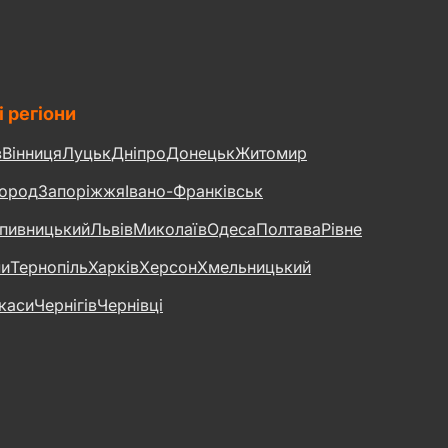
і регіони
в
Вінниця
Луцьк
Дніпро
Донецьк
Житомир
ород
Запоріжжя
Івано-Франківськ
пивницький
Львів
Миколаїв
Одеса
Полтава
Рівне
и
Тернопіль
Харків
Херсон
Хмельницький
каси
Чернігів
Чернівці