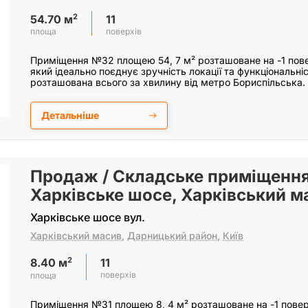
2
11
54.70 м
поверхів
площа
Приміщення №32 площею 54, 7 м² розташоване на -1 повер
який ідеально поєднує зручність локації та функціональніс
розташована всього за хвилину від метро Бориспільська.
Детальніше
Продаж / Складське приміщення
Харківське шосе, Харківський ма
Харківське шосе вул.
Харківський масив
,
Дарницький район
,
Київ
2
11
8.40 м
поверхів
площа
Приміщення №31 площею 8, 4 м² розташоване на -1 поверс