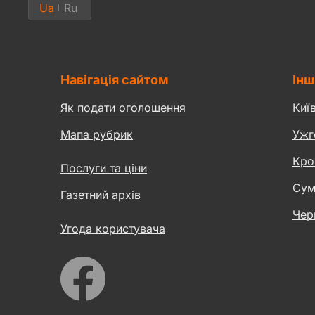
Ua
Ru
Навігація сайтом
Інш
Як подати оголошення
Киї
Мапа рубрик
Ужг
Кро
Послуги та ціни
Сум
Газетний архів
Чер
Угода користувача