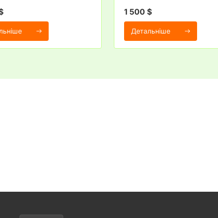
$
1 500 $
льніше
Детальніше