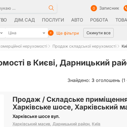
Записник
0
ТВО
ДІМ. САД
ПОСЛУГИ
АВТО
РОБОТА
ТОВ
Ціна
Скинути все
Ще фільтри
омерційної нерухомості
Продаж складської нерухомості
Ки
мості в Києві, Дарницький рай
Знайдено:
3
оголошень (1 
Продаж / Складське приміщення
Харківське шосе, Харківський ма
Харківське шосе вул.
Харківський масив
,
Дарницький район
,
Київ