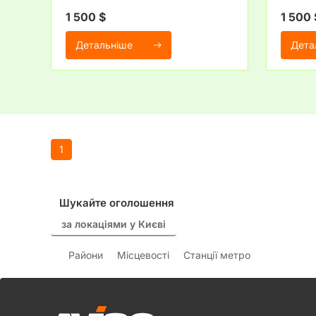
1 500 $
1 500 
Детальніше
Дета
1
Шукайте оголошення
за локаціями у Києві
Райони
Місцевості
Станції метро