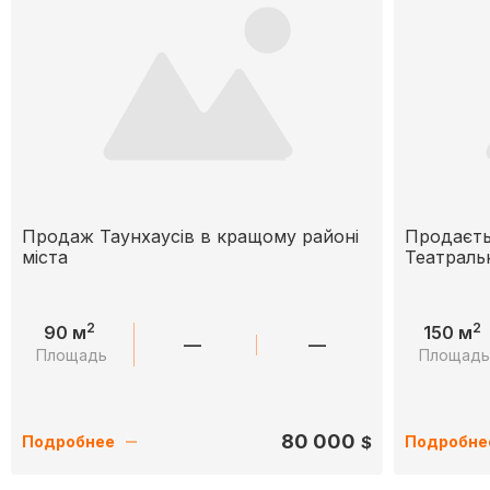
Продаж Таунхаусів в кращому районі
Продаєть
міста
Театраль
2
2
90 м
150 м
—
—
Площадь
Площад
80 000
$
Подробнее
Подробне