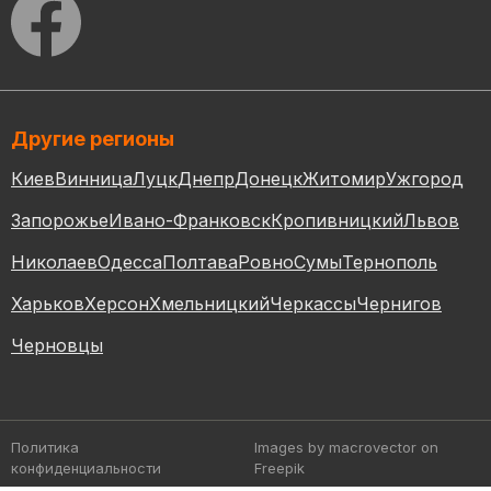
Другие регионы
Киев
Винница
Луцк
Днепр
Донецк
Житомир
Ужгород
Запорожье
Ивано-Франковск
Кропивницкий
Львов
Николаев
Одесса
Полтава
Ровно
Сумы
Тернополь
Харьков
Херсон
Хмельницкий
Черкассы
Чернигов
Черновцы
Политика
Images by macrovector
on
конфиденциальности
Freepik