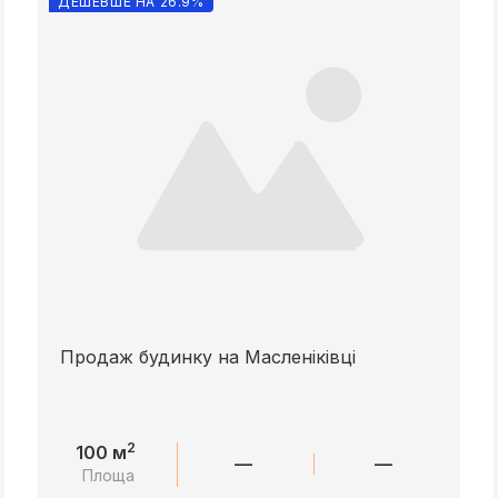
ДЕШЕВШЕ НА 26.9%
Продаж будинку на Масленіківці
2
100 м
—
—
Площа