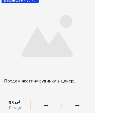
ДЕШЕВШЕ НА 26.7%
Продам частину будинку в центрі.
2
95 м
—
—
Площа