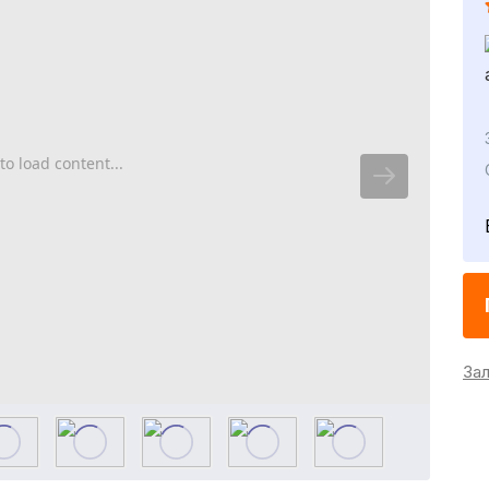
to load content...
За