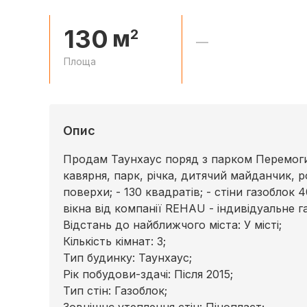
130
м
2
—
Площа
Опис
Продам Таунхаус поряд з парком Перемоги!
кавярня, парк, річка, дитячий майданчик, р
поверхи; - 130 квадратів; - стіни газоблок 
вікна від компанії REHAU - індивідуальне г
Відстань до найближчого міста: У місті;
Кількість кімнат: 3;
Тип будинку: Таунхаус;
Рік побудови-здачі: Після 2015;
Тип стін: Газоблок;
Зовнішнє утеплення стін: Пінопласт;