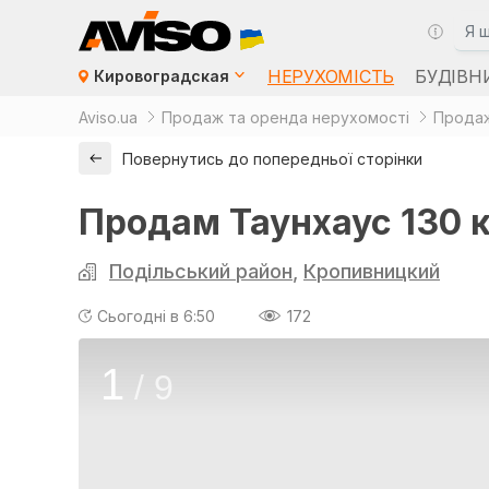
НЕРУХОМІСТЬ
БУДІВН
Кировоградская
Aviso.ua
Продаж та оренда нерухомості
Продаж
Повернутись до попередньої сторінки
Продам Таунхаус 130 к
Подільський район
,
Кропивницкий
Сьогодні в 6:50
172
1
/
9