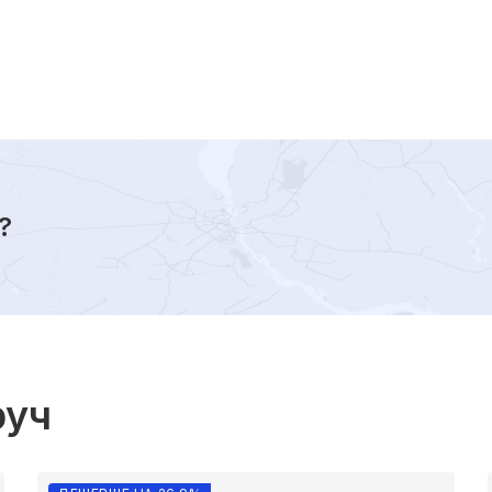
?
руч