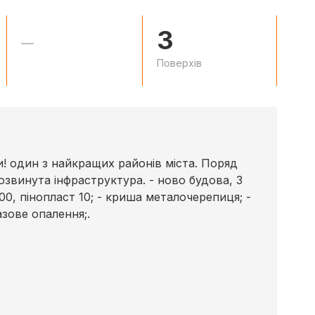
3
—
Поверхів
 один з найкращих районів міста. Поряд
озвинута інфраструктура. - ново будова, 3
400, пінопласт 10; - криша металочерепиця; -
азове опалення;.