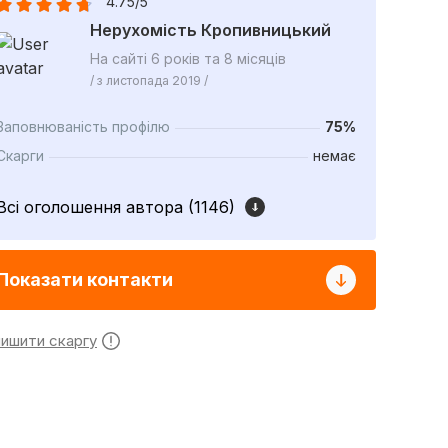
4.75/5
Нерухомість Кропивницький
На сайті 6 років та 8 місяців
/ з листопада 2019 /
Заповнюваність профілю
75%
Скарги
немає
Всі оголошення автора (1146)
Показати контакти
лишити скаргу