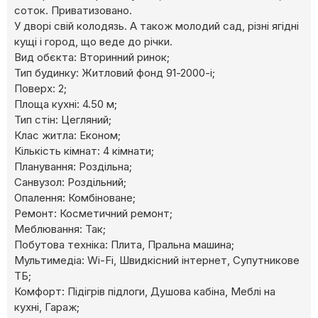
соток. Приватизовано.
У дворі свій колодязь. А також молодий сад, різні ягідні
кущі і город, що веде до річки.
Вид обєкта: Вторинний ринок;
Тип будинку: Житловий фонд 91-2000-і;
Поверх: 2;
Площа кухні: 4.50 м;
Тип стін: Цегляний;
Клас житла: Економ;
Кількість кімнат: 4 кімнати;
Планування: Роздільна;
Cанвузол: Роздільний;
Опалення: Комбіноване;
Ремонт: Косметичний ремонт;
Меблювання: Так;
Побутова техніка: Плита, Пральна машина;
Мультимедіа: Wi-Fi, Швидкісний інтернет, Супутникове
ТБ;
Комфорт: Підігрів підлоги, Душова кабіна, Меблі на
кухні, Гараж;