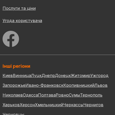
Послуги та ціни
Угода користувача
Інші регіони
Киев
Винница
Луцк
Днепр
Донецк
Житомир
Ужгород
Запорожье
Ивано-Франковск
Кропивницкий
Львов
Николаев
Одесса
Полтава
Ровно
Сумы
Тернополь
Харьков
Херсон
Хмельницкий
Черкассы
Чернигов
Черновцы