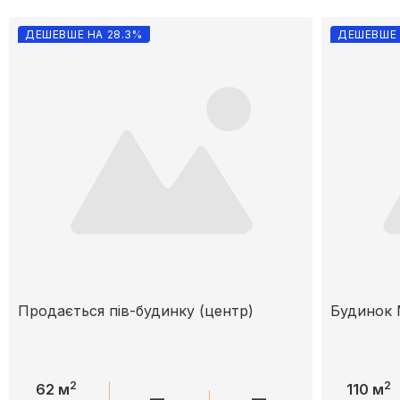
ДЕШЕВШЕ НА 28.3%
ДЕШЕВШЕ 
Продається пів-будинку (центр)
Будинок 
2
2
62 м
110 м
—
—