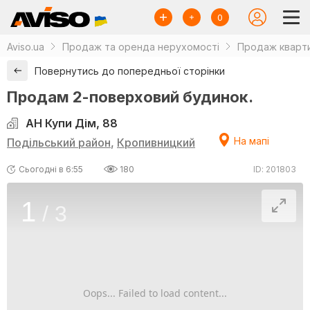
0
Aviso.ua
Продаж та оренда нерухомості
Продаж кварти
Повернутись до попередньої сторінки
Продам 2-поверховий будинок.
АН Купи Дім, 88
На мапі
Подільський район
,
Кропивницкий
Сьогодні в 6:55
180
ID: 201803
1
/
3
Oops... Failed to load content...