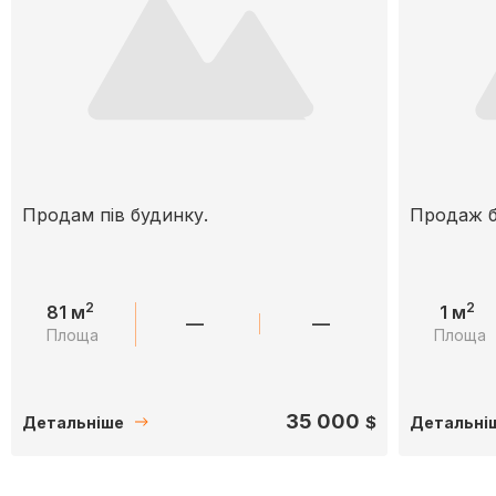
Продам пів будинку.
Продаж 
2
2
81 м
1 м
—
—
Площа
Площа
35 000
$
Детальніше
Детальні