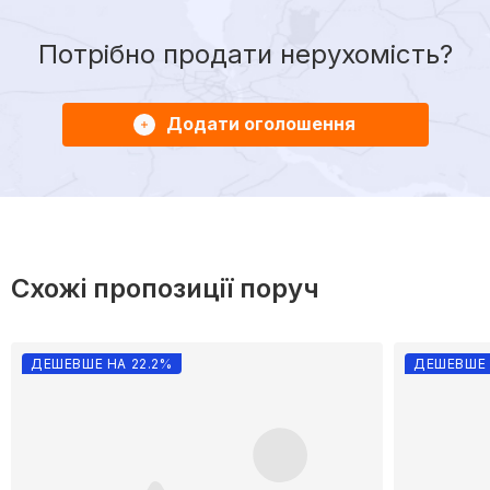
Потрібно продати нерухомість?
Додати оголошення
Схожі пропозиції поруч
ДЕШЕВШЕ НА 22.2%
ДЕШЕВШЕ 