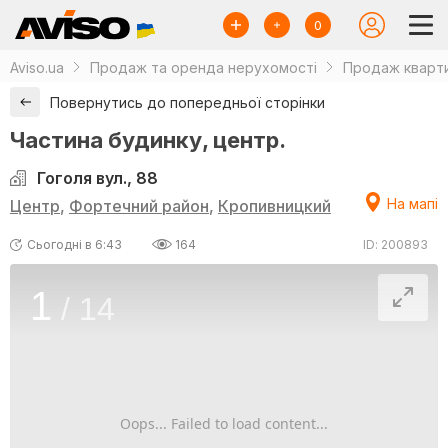
0
Aviso.ua
Продаж та оренда нерухомості
Продаж кварти
Повернутись до попередньої сторінки
Частина будинку, центр.
Гоголя вул., 88
На мапі
Центр
,
Фортечний район
,
Кропивницкий
Сьогодні в 6:43
164
ID: 200893
1
/
14
Oops... Failed to load content...