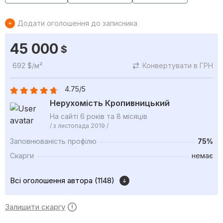
Додати оголошення до записника
45 000
$
692 $/м²
Конвертувати в ГРН
4.75/5
Нерухомість Кропивницький
На сайті 6 років та 8 місяців
/ з листопада 2019 /
Заповнюваність профілю
75%
Скарги
немає
Всі оголошення автора (1148)
Залишити скаргу