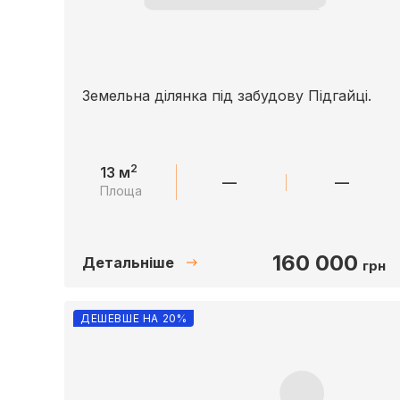
Земельна ділянка під забудову Підгайці.
2
13 м
—
—
Площа
160 000
Детальніше
грн
ДЕШЕВШЕ НА 20%