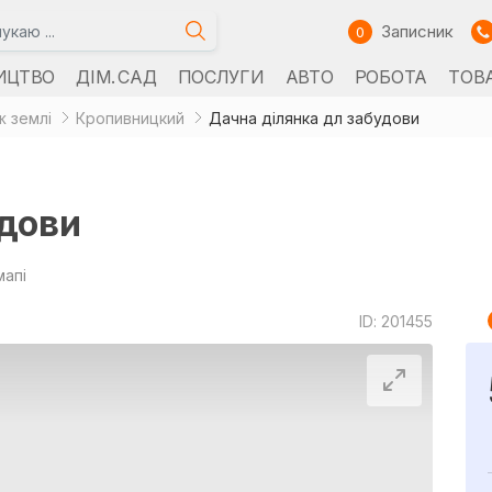
Записник
0
ИЦТВО
ДІМ. САД
ПОСЛУГИ
АВТО
РОБОТА
ТОВ
 землі
Кропивницкий
Дачна ділянка дл забудови
удови
мапі
ID: 201455