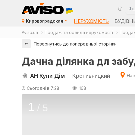
НЕРУХОМІСТЬ
БУДІВН
Кировоградская
Aviso.ua
Продаж та оренда нерухомості
Продаж
Повернутись до попередньої сторінки
Дачна ділянка дл заб
АН Купи Дім
Кропивницкий
На 
Сьогодні в 7:28
168
1
/
5