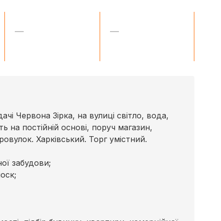
—
—
ачі Червона Зірка, на вулиці світло, вода,
ь на постійній основі, поруч магазин,
ровулок. Харківський. Торг умістний.
ної забудови;
оск;