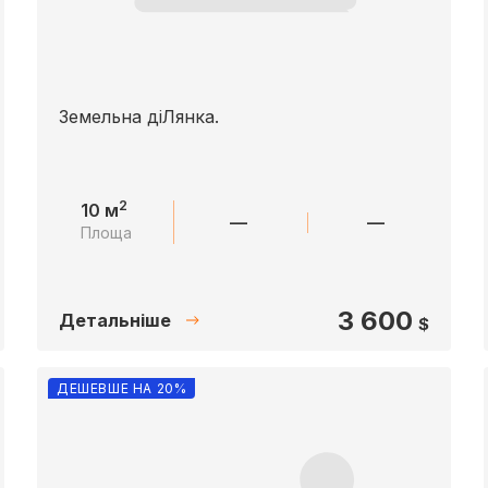
Земельна дiЛянка.
2
10 м
—
—
Площа
3 600
Детальніше
$
ДЕШЕВШЕ НА 20%