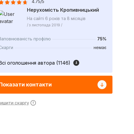
4.75/5
Нерухомість Кропивницький
На сайті 6 років та 8 місяців
/ з листопада 2019 /
Заповнюваність профілю
75%
Скарги
немає
Всі оголошення автора (1146)
Показати контакти
лишити скаргу