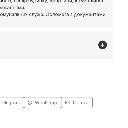
сті, підбір будинку, квартири, комерційної
бажаннями.
комунальних служб. Допомога з документами.
Telegram
Whatsapp
Пошта