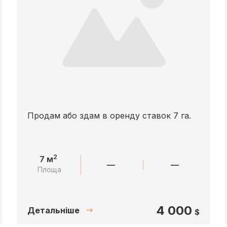
Продам або здам в оренду ставок 7 га.
2
7 м
—
—
Площа
4 000
Детальніше
$