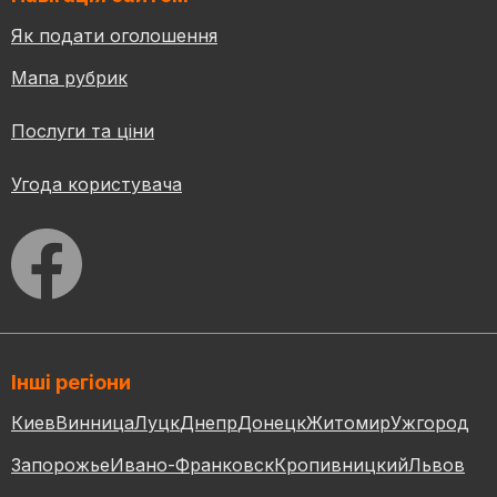
Як подати оголошення
Мапа рубрик
Послуги та ціни
Угода користувача
Інші регіони
Киев
Винница
Луцк
Днепр
Донецк
Житомир
Ужгород
Запорожье
Ивано-Франковск
Кропивницкий
Львов