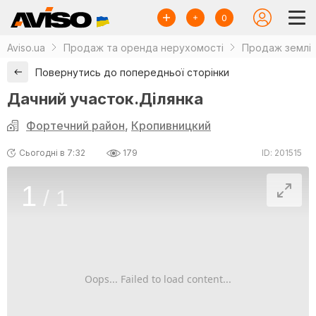
0
Aviso.ua
Продаж та оренда нерухомості
Продаж землі
Повернутись до попередньої сторінки
Дачний участок.Ділянка
Фортечний район
,
Кропивницкий
Сьогодні в 7:32
179
ID: 201515
1
/
1
Oops... Failed to load content...