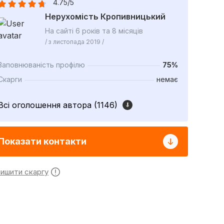
4.75/5
Нерухомість Кропивницький
На сайті 6 років та 8 місяців
/ з листопада 2019 /
Заповнюваність профілю
75%
Скарги
немає
Всі оголошення автора (1146)
Показати контакти
лишити скаргу