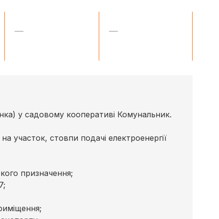
—
—
нка) у садовому кооперативі Комунальник.
на участок, стовпи подачі електроенергії
ького призначення;
7;
приміщення;