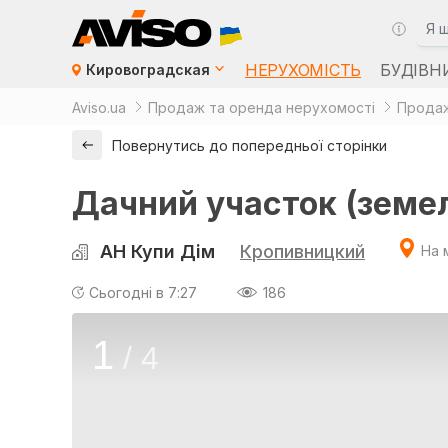
НЕРУХОМІСТЬ
БУДІВН
Кировоградская
Aviso.ua
Продаж та оренда нерухомості
Продаж
Повернутись до попередньої сторінки
Дачний участок (земел
АН Купи Дім
Кропивницкий
На 
Сьогодні в 7:27
186
1
/
4