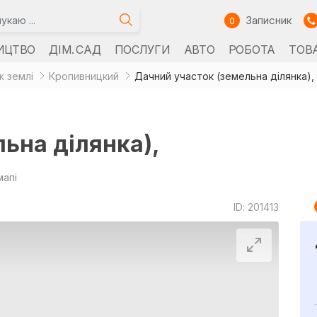
Записник
0
ИЦТВО
ДІМ. САД
ПОСЛУГИ
АВТО
РОБОТА
ТОВ
 землі
Кропивницкий
Дачний участок (земельна ділянка),
ьна ділянка),
мапі
ID: 201413