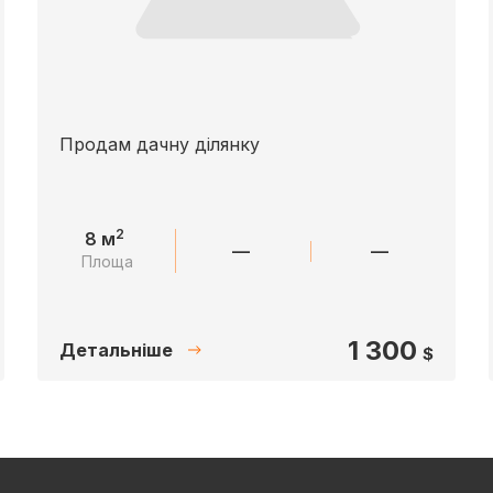
Продам дачну ділянку
2
8 м
—
—
Площа
1 300
Детальніше
$