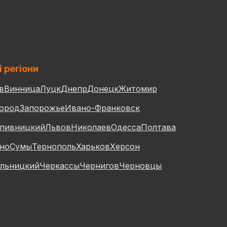
і регіони
в
Винница
Луцк
Днепр
Донецк
Житомир
ород
Запорожье
Ивано-Франковск
пивницкий
Львов
Николаев
Одесса
Полтава
но
Сумы
Тернополь
Харьков
Херсон
льницкий
Черкассы
Чернигов
Черновцы