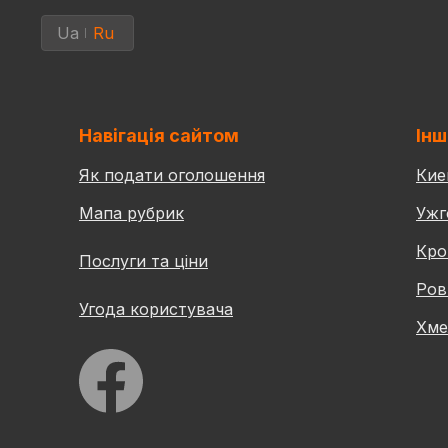
Ua
Ru
Навігація сайтом
Інш
Як подати оголошення
Кие
Мапа рубрик
Ужг
Кро
Послуги та ціни
Ров
Угода користувача
Хме