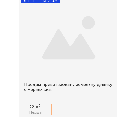
ДЕШЕВШЕ НА 29.4%
Продам приватизовану земельну ділянку
с.Черняхівка.
2
22 м
—
—
Площа