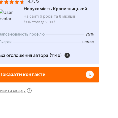
4.75/5
Нерухомість Кропивницький
На сайті 6 років та 8 місяців
/ з листопада 2019 /
Заповнюваність профілю
75%
Скарги
немає
Всі оголошення автора (1146)
Показати контакти
лишити скаргу