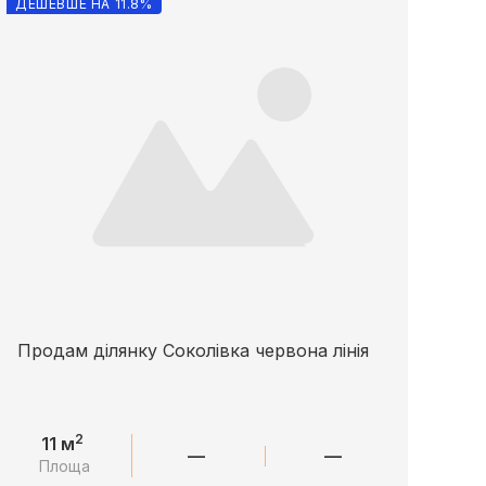
ДЕШЕВШЕ НА 11.8%
Продам ділянку Соколівка червона лінія
2
11 м
—
—
Площа