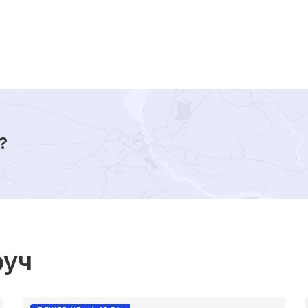
?
руч