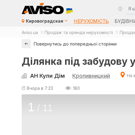
НЕРУХОМІСТЬ
БУДІВН
Кировоградская
Aviso.ua
Продаж та оренда нерухомості
Продаж
Повернутись до попередньої сторінки
Ділянка під забудову у
АН Купи Дім
Кропивницкий
На 
Вчора в 7:23
180
1
/
11