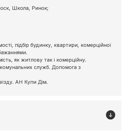
іоск, Школа, Ринок;
сті, підбір будинку, квартири, комерційної
бажаннями.
сть, як житлову так і комерційну.
 комунальних служб. Допомога з
їзду. АН Купи Дім.