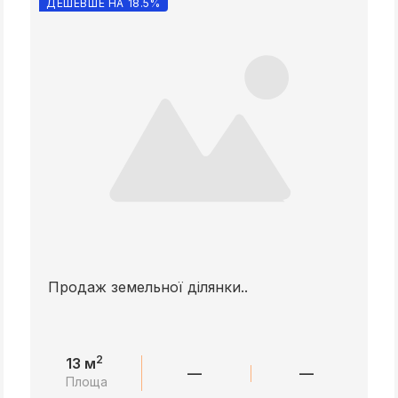
ДЕШЕВШЕ НА 18.5%
Продаж земельної ділянки..
2
13 м
—
—
Площа