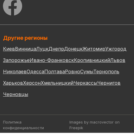
Другие регионы
Киев
Винница
Луцк
Днепр
Донецк
Житомир
Ужгород
Запорожье
Ивано-Франковск
Кропивницкий
Львов
Николаев
Одесса
Полтава
Ровно
Сумы
Тернополь
Харьков
Херсон
Хмельницкий
Черкассы
Чернигов
Черновцы
Политика
Images by macrovector
on
конфиденциальности
Freepik