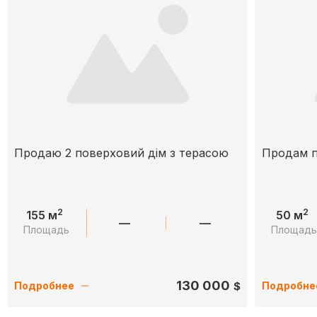
Продаю 2 поверховий дім з терасою
Продам п
2
2
155 м
50 м
—
—
Площадь
Площад
130 000
$
Подробнее
Подробне