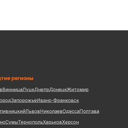
гие регионы
в
Винница
Луцк
Днепр
Донецк
Житомир
ород
Запорожье
Ивано-Франковск
пивницкий
Львов
Николаев
Одесса
Полтава
но
Сумы
Тернополь
Харьков
Херсон