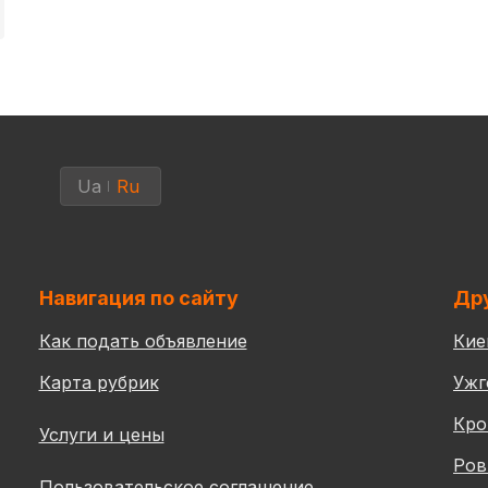
Ua
Ru
Навигация по сайту
Дру
Как подать объявление
Кие
Карта рубрик
Ужг
Кро
Услуги и цены
Ров
Пользовательское соглашение