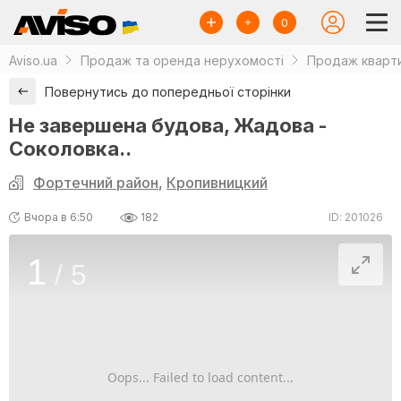
0
Aviso.ua
Продаж та оренда нерухомості
Продаж кварти
Повернутись до попередньої сторінки
Не завершена будова, Жадова -
Соколовка..
Фортечний район
,
Кропивницкий
Вчора в 6:50
182
ID: 201026
1
/
5
Oops... Failed to load content...