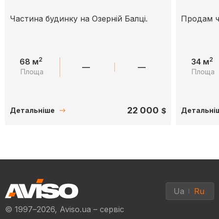
Частина будинку на Озерній Балці.
Продам ч
2
2
68 м
34 м
—
—
Площа
Площа
22 000
$
Детальніше
Детальні
Ua
Ru
© 1997–2026, Aviso.ua – сервіс