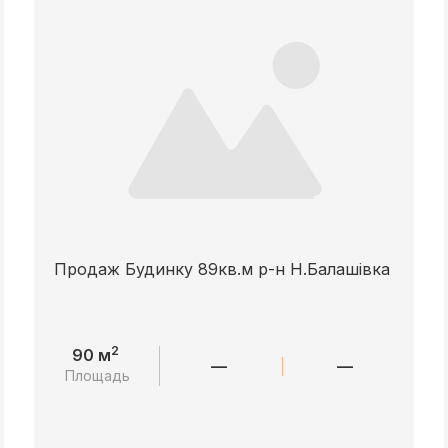
Продаж Будинку 89кв.м р-н Н.Балашівка
2
90 м
—
—
Площадь