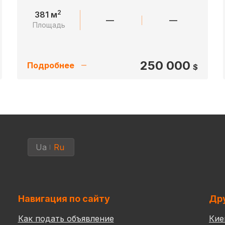
2
381 м
—
—
Площадь
250 000
Подробнее
$
Ua
Ru
Навигация по сайту
Дру
Как подать объявление
Кие