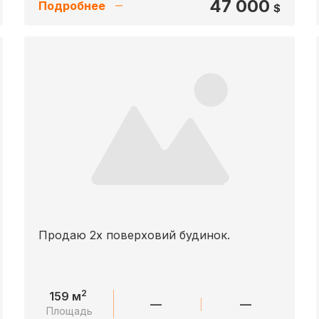
47 000
Подробнее
$
Продаю 2х поверховий будинок.
2
159 м
—
—
Площадь