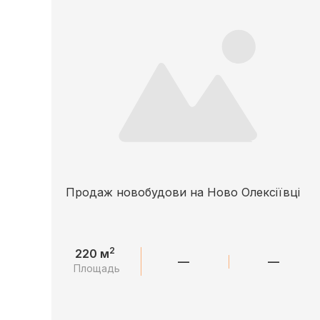
Продаж новобудови на Ново Олексіївці
2
220 м
—
—
Площадь