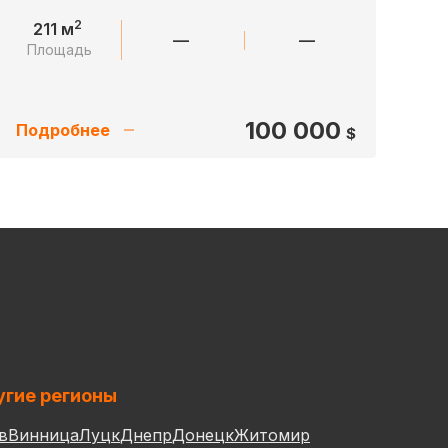
2
211 м
—
—
Площадь
100 000
Подробнее
$
гие регионы
в
Винница
Луцк
Днепр
Донецк
Житомир