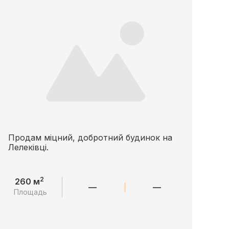
Продам міцний, добротний будинок на
Лелеківці.
2
260 м
—
—
Площадь