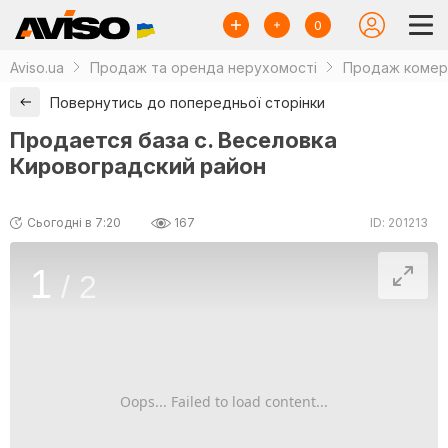
0
Aviso.ua
Продаж та оренда нерухомості
Продаж комерц
Повернутись до попередньої сторінки
Продается база с. Веселовка
Кировоградский район
Сьогодні в 7:20
167
ID: 201213
1
/
2
Oops... Failed to load content...