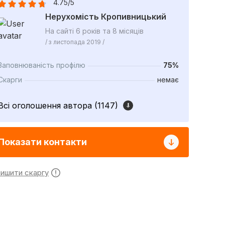
4.75/5
Нерухомість Кропивницький
На сайті 6 років та 8 місяців
/ з листопада 2019 /
Заповнюваність профілю
75%
Скарги
немає
Всі оголошення автора (1147)
Показати контакти
лишити скаргу