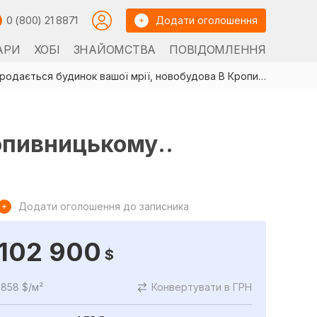
0 (800) 21 8871
Додати оголошення
АРИ
ХОБІ
ЗНАЙОМСТВА
ПОВІДОМЛЕННЯ
Продається будинок вашої мрії, новобудова В Кропивницькому..
опивницькому..
Додати оголошення до записника
102 900
$
858 $/м²
Конвертувати в ГРН