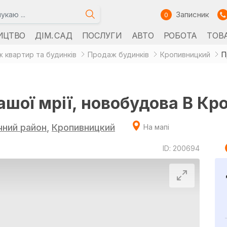
Записник
0
ИЦТВО
ДІМ. САД
ПОСЛУГИ
АВТО
РОБОТА
ТОВ
 квартир та будинків
Продаж будинків
Кропивницкий
шої мрії, новобудова В Кр
ний район
,
Кропивницкий
На мапі
ID: 200694