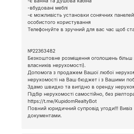
-є ванна та душова кабіна
-вбудовані меблі
-є можливість установки сонячних панелей
особистого користування
Телефонуйте в зручний для вас час щоб ста
№22363482
Безкоштовне розміщення оголошень більш я
власників нерухомості).
Допомога з продажем Вашої любої нерухомо
нерухомості на Ваш бюджет і з Вашими по
Здамо швидко та вигідно в оренду нерухомі
Підбір нерухомості самостійно, без ріелто
https://t.me/KupidomRealtyBot
Повний юридичний супровід угоди!!! Вивіз
документами.