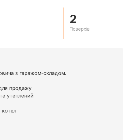
2
—
Поверхів
овича з гаражом-складом.
 для продажу
 та утеплений
 котел