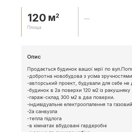
120
м
2
—
Площа
Опис
Продається будинок вашої мрії по вул.Поп
-добротна новобудова з усіма зручностями
-авторський проект, будували для себе не
-будинок в 2а поверхи 120 м2 із ракушняку
-гараж-склад 300 м2 в два поверхи.
-індивідуальне електроопалення та газовий
-2а санвузла
-тепла підлога
-в кімнатах вбудовані гардеробні