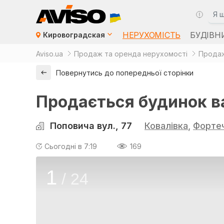
НЕРУХОМІСТЬ
БУДІВН
Кировоградская
Aviso.ua
Продаж та оренда нерухомості
Продаж
Повернутись до попередньої сторінки
Продається будинок ва
Поповича вул., 77
Ковалівка
,
Фортеч
Сьогодні в 7:19
169
1
/
24