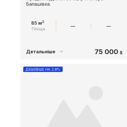
Балашівка.
2
85 м
—
—
Площа
75 000
Детальніше
$
ДЕШЕВШЕ НА 2.8%