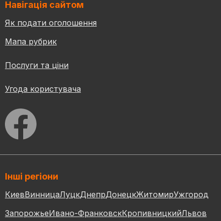
Навігація сайтом
Як подати оголошення
Мапа рубрик
Послуги та ціни
Угода користувача
Інші регіони
Киев
Винница
Луцк
Днепр
Донецк
Житомир
Ужгород
Запорожье
Ивано-Франковск
Кропивницкий
Львов