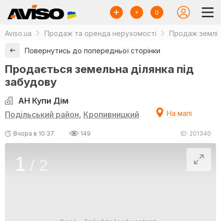
0
Aviso.ua
Продаж та оренда нерухомості
Продаж землі
Повернутись до попередньої сторінки
Продається земельна ділянка під
забудову
АН Купи Дім
На мапі
Подільський район
,
Кропивницкий
Вчора в 10:37
149
ID: 201340
1
/
2