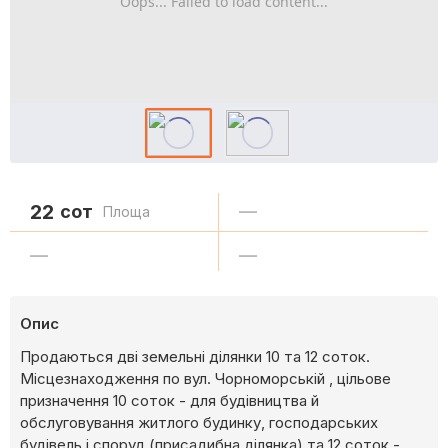
Oops... Failed to load content...
22
сот
—
Площа
—
—
Опис
Продаються дві земельні ділянки 10 та 12 соток.
Місцезнаходження по вул. Чорноморській , цільове
призначення 10 соток - для будівництва й
обслуговування житлого будинку, господарських
будівель і споруд (присадибна ділянка) та 12 соток -