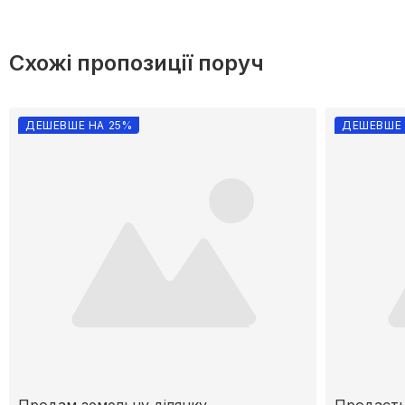
Схожі пропозиції поруч
ДЕШЕВШЕ НА 25%
ДЕШЕВШЕ 
Продам земельну ділянку.
Продаєтьс