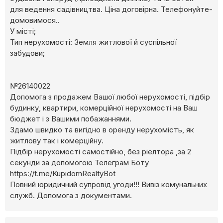
для ведення садівництва. Ціна договірна. Телефонуйте-
домовимося..
У місті;
Тип нерухомості: Земля житлової й суспільної
забудови;
№26140022
Допомога з продажем Вашої любої нерухомості, підбір
будинку, квартири, комерційної нерухомості на Ваш
бюджет і з Вашими побажаннями.
Здамо швидко та вигідно в оренду нерухомість, як
житлову так і комерційну.
Підбір нерухомості самостійно, без ріелтора ,за 2
секунди за допомогою Телеграм Боту
https://t.me/KupidomRealtyBot
Повний юридичний супровід угоди!!! Вивіз комунальних
служб. Допомога з документами.