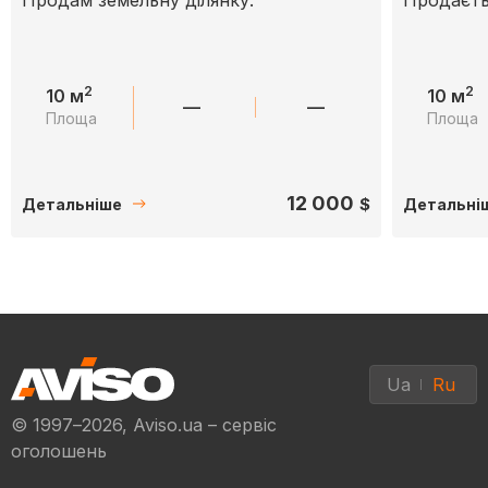
2
2
10 м
10 м
—
—
Площа
Площа
12 000
$
Детальніше
Детальні
Ua
Ru
© 1997–2026, Aviso.ua – сервіс
оголошень