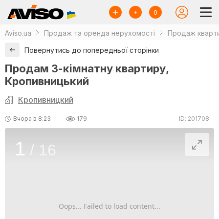
0
Aviso.ua
Продаж та оренда нерухомості
Продаж кварти
Повернутись до попередньої сторінки
Продам 3-кімнатну квартиру,
Кропивницький
Кропивницкий
Вчора в 8:23
179
ID: 201708
1
/
16
Oops... Failed to load content...