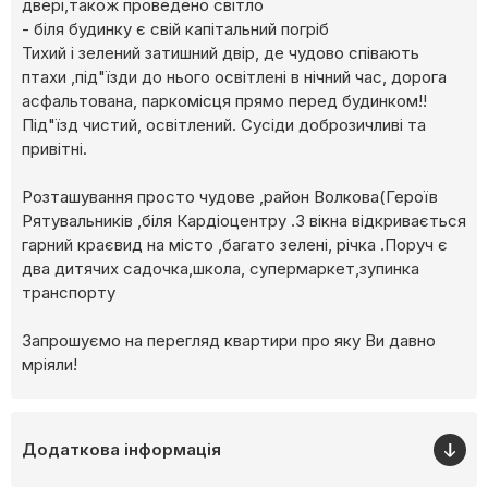
двері,також проведено світло
- біля будинку є свій капітальний погріб
Тихий і зелений затишний двір, де чудово співають
птахи ,під"їзди до нього освітлені в нічний час, дорога
асфальтована, паркомісця прямо перед будинком!!
Під"їзд чистий, освітлений. Сусіди доброзичливі та
привітні.
Розташування просто чудове ,район Волкова(Героїв
Рятувальників ,біля Кардіоцентру .З вікна відкривається
гарний краєвид на місто ,багато зелені, річка .Поруч є
два дитячих садочка,школа, супермаркет,зупинка
транспорту
Запрошуємо на перегляд квартири про яку Ви давно
мріяли!
Додаткова інформація