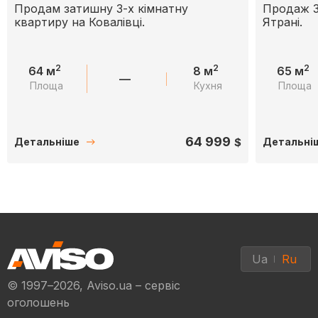
Продам затишну 3-х кімнатну
Продаж 3
квартиру на Ковалівці.
Ятрані.
2
2
2
64 м
8 м
65 м
—
Площа
Кухня
Площа
64 999
$
Детальніше
Детальні
Ua
Ru
© 1997–2026, Aviso.ua – сервіс
оголошень