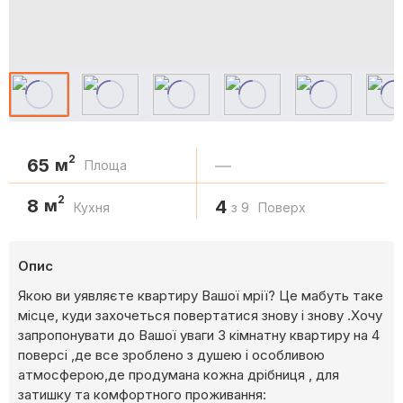
2
65
м
—
Площа
2
8
м
4
Кухня
з 9
Поверх
Опис
Якою ви уявляєте квартиру Вашої мрії? Це мабуть таке
місце, куди захочеться повертатися знову і знову .Хочу
запропонувати до Вашої уваги 3 кімнатну квартиру на 4
поверсі ,де все зроблено з душею і особливою
атмосферою,де продумана кожна дрібниця , для
затишку та комфортного проживання: