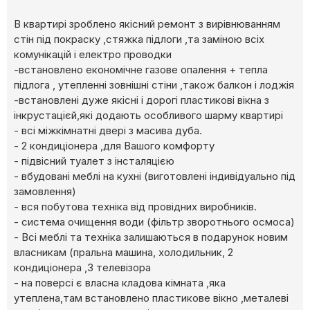
В квартирі зроблено якісний ремонт з вирівнюванням
стін під покраску ,стяжка підлоги ,та заміною всіх
комунікацій і електро проводки
-встановлено економічне газове опалення + тепла
підлога , утепленні зовнішні стіни ,також балкон і лоджія
-встановлені дуже якісні і дорогі пластикові вікна з
інкрустацієй,які додають особливого шарму квартирі
- всі міжкімнатні двері з масива дуба.
- 2 кондиціонера ,для Вашого комфорту
- підвісний туалет з інсталяцією
- вбудовані меблі на кухні (виготовлені індивідуально під
замовлення)
- вся побутова техніка від провідних виробників.
- система очищення води (фільтр зворотнього осмоса)
- Всі меблі та техніка залишаються в подарунок новим
власникам (пральна машина, холодильник, 2
кондиціонера ,3 телевізора
- на поверсі є власна кладова кімната ,яка
утеплена,там встановлено пластикове вікно ,металеві