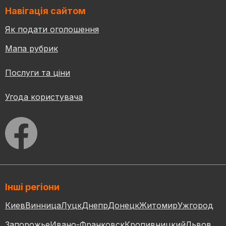
Навігація сайтом
Як подати оголошення
Мапа рубрик
Послуги та ціни
Угода користувача
Інші регіони
Киев
Винница
Луцк
Днепр
Донецк
Житомир
Ужгород
Запорожье
Ивано-Франковск
Кропивницкий
Львов