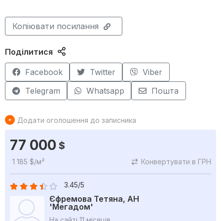
Копіювати посилання
Поділитися
Facebook
Twitter
Viber
Telegram
Whatsapp
Пошта
Додати оголошення до записника
77 000
$
1 185 $/м²
Конвертувати в ГРН
3.45/5
Єфремова Тетяна, АН
'Мегадом'
На сайті 11 місяців