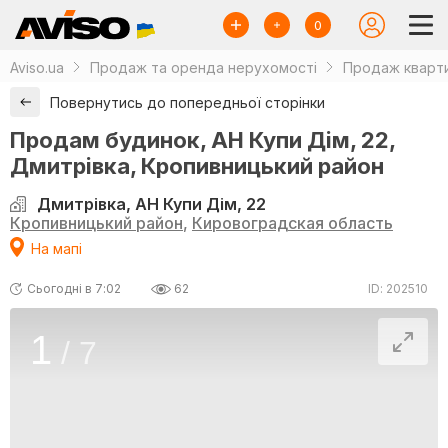
0
Aviso.ua
Продаж та оренда нерухомості
Продаж кварти
Повернутись до попередньої сторінки
Продам будинок, АН Купи Дім, 22,
Дмитрівка, Кропивницький район
Дмитрівка, АН Купи Дім, 22
Кропивницький район
,
Кировоградская область
На мапі
Сьогодні в 7:02
62
ID: 202510
1
/
7