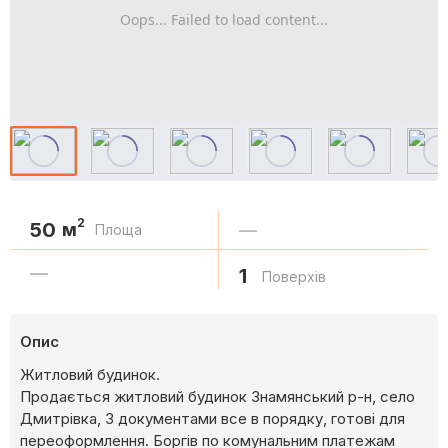
Oops... Failed to load content...
2
50
м
—
Площа
—
1
Поверхів
Опис
Житловий будинок.
Продається житловий будинок Знамянський р-н, село
Дмитрівка, З документами все в порядку, готові для
переоформлення. Боргів по комунальним платежам