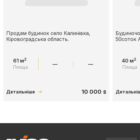
Продам будинок село Калинівка,
Будиночо
Кіровоградська область.
50соток 
2
2
61 м
40 м
—
—
Площа
Площа
10 000
$
Детальніше
Детальні