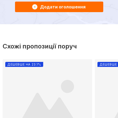
Додати оголошення
Схожі пропозиції поруч
ДЕШЕВШЕ НА 23.1%
ДЕШЕВШЕ 