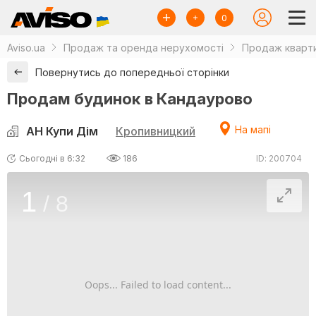
0
Aviso.ua
Продаж та оренда нерухомості
Продаж кварти
Повернутись до попередньої сторінки
Продам будинок в Кандаурово
На мапі
АН Купи Дім
Кропивницкий
Сьогодні в 6:32
186
ID: 200704
1
/
8
Oops... Failed to load content...