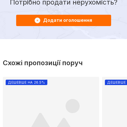
Потрібно продати нерухомість?
Додати оголошення
Схожі пропозиції поруч
ДЕШЕВШЕ НА 26.5%
ДЕШЕВШЕ 