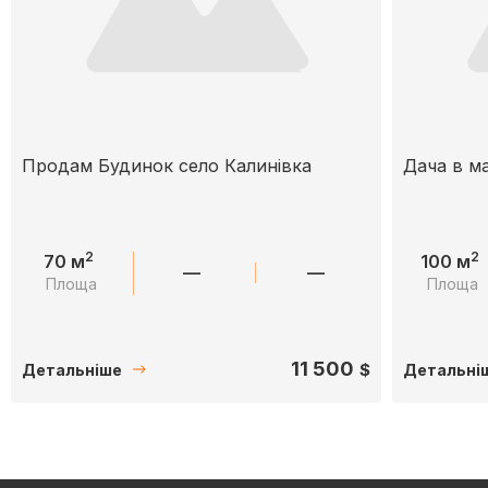
Продам Будинок село Калинівка
Дача в м
2
2
70 м
100 м
—
—
Площа
Площа
11 500
$
Детальніше
Детальні