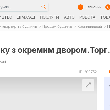
Записник
0
ИЦТВО
ДІМ. САД
ПОСЛУГИ
АВТО
РОБОТА
ТОВ
 квартир та будинків
Продаж будинків
Кропивницкий
П
ку з окремим двором.Торг
мапі
ID: 200752