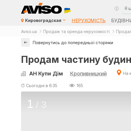
НЕРУХОМІСТЬ
БУДІВН
Кировоградская
Aviso.ua
Продаж та оренда нерухомості
Продаж
Повернутись до попередньої сторінки
Продам частину будин
АН Купи Дім
Кропивницкий
На 
Сьогодні в 6:35
165
1
/
3