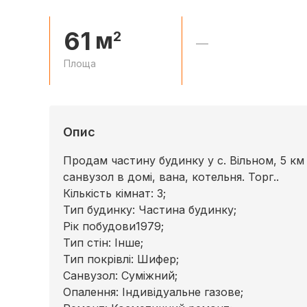
61
м
2
—
Площа
Опис
Продам частину будинку у с. Вільном, 5 км в
санвузол в домі, вана, котельня. Торг..
Кількість кімнат: 3;
Тип будинку: Частина будинку;
Рік побудови1979;
Тип стін: Інше;
Тип покрівлі: Шифер;
Cанвузол: Суміжний;
Опалення: Індивідуальне газове;