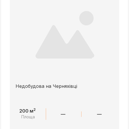
Недобудова на Черняхівці
2
200 м
—
—
Площа