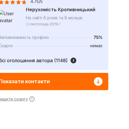
4.75/5
Нерухомість Кропивницький
На сайті 6 років та 8 місяців
/ з листопада 2019 /
Заповнюваність профілю
75%
Скарги
немає
Всі оголошення автора (1148)
Показати контакти
лишити скаргу