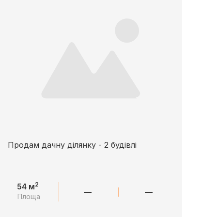
Продам дачну ділянку - 2 будівлі
2
54 м
—
—
Площа