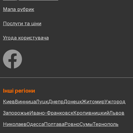
Мапа рубрик
Послуги та ціни
Угода користувача
Інші регіони
Киев
Винница
Луцк
Днепр
Донецк
Житомир
Ужгород
Запорожье
Ивано-Франковск
Кропивницкий
Львов
Николаев
Одесса
Полтава
Ровно
Сумы
Тернополь