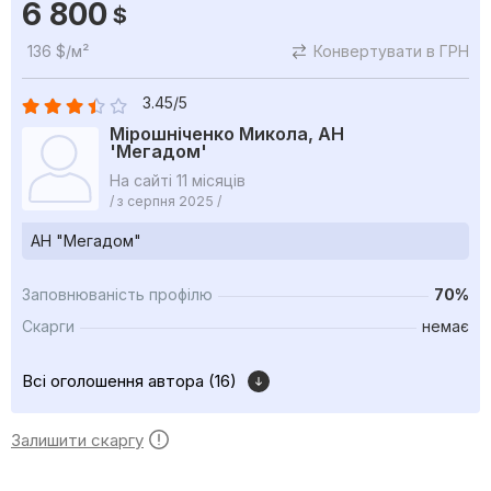
6 800
$
136 $/м²
Конвертувати в ГРН
3.45/5
Мірошніченко Микола, АН
'Мегадом'
На сайті 11 місяців
/ з серпня 2025 /
АН "Мегадом"
Заповнюваність профілю
70%
Скарги
немає
Всі оголошення автора (16)
Залишити скаргу