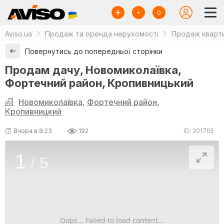
0
Aviso.ua
Продаж та оренда нерухомості
Продаж кварти
Повернутись до попередньої сторінки
Продам дачу, Новомиколаївка,
Фортечний район, Кропивницький
Новомиколаївка
,
Фортечний район
,
Кропивницкий
Вчора в 8:23
192
ID: 201705
1
/
5
Oops... Failed to load content...