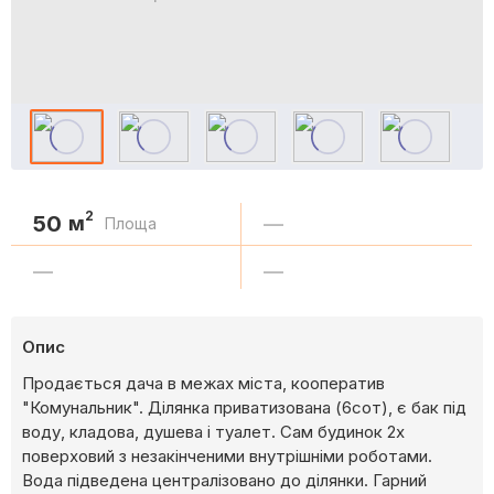
2
50
м
—
Площа
—
—
Опис
Продається дача в межах міста, кооператив
"Комунальник". Ділянка приватизована (6сот), є бак під
воду, кладова, душева і туалет. Сам будинок 2х
поверховий з незакінченими внутрішніми роботами.
Вода підведена централізовано до ділянки. Гарний