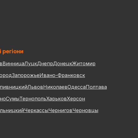
і регіони
в
Винница
Луцк
Днепр
Донецк
Житомир
ород
Запорожье
Ивано-Франковск
пивницкий
Львов
Николаев
Одесса
Полтава
но
Сумы
Тернополь
Харьков
Херсон
льницкий
Черкассы
Чернигов
Черновцы