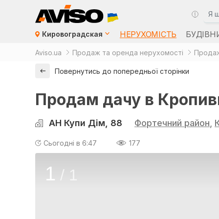
НЕРУХОМІСТЬ
БУДІВН
Кировоградская
Aviso.ua
Продаж та оренда нерухомості
Продаж
Повернутись до попередньої сторінки
Продам дачу в Кропив
АН Купи Дім, 88
Фортечний район
,
Сьогодні в 6:47
177
1
/
1