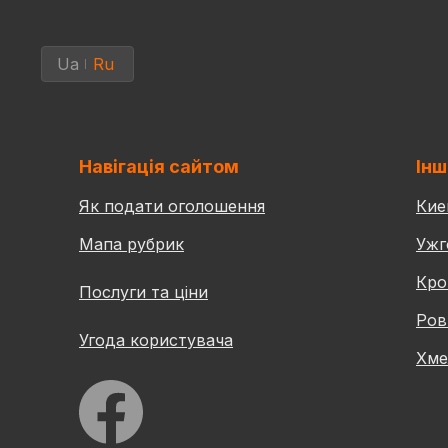
Ua
Ru
Навігація сайтом
Інш
Як подати оголошення
Кие
Мапа рубрик
Ужг
Кро
Послуги та ціни
Ров
Угода користувача
Хме