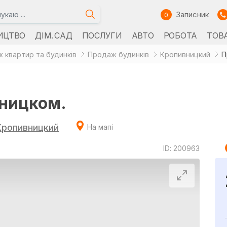
Записник
0
ИЦТВО
ДІМ. САД
ПОСЛУГИ
АВТО
РОБОТА
ТОВ
 квартир та будинків
Продаж будинків
Кропивницкий
П
ницком.
Кропивницкий
На мапі
ID: 200963