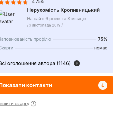
4.75/5
Нерухомість Кропивницький
На сайті 6 років та 8 місяців
/ з листопада 2019 /
Заповнюваність профілю
75%
Скарги
немає
Всі оголошення автора (1146)
Показати контакти
лишити скаргу