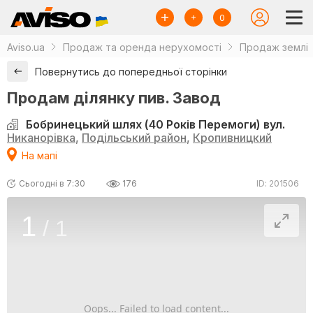
0
Aviso.ua
Продаж та оренда нерухомості
Продаж землі
Повернутись до попередньої сторінки
Продам ділянку пив. Завод
Бобринецький шлях (40 Років Перемоги) вул.
Никанорівка
,
Подільський район
,
Кропивницкий
На мапі
Сьогодні в 7:30
176
ID: 201506
1
/
1
Oops... Failed to load content...