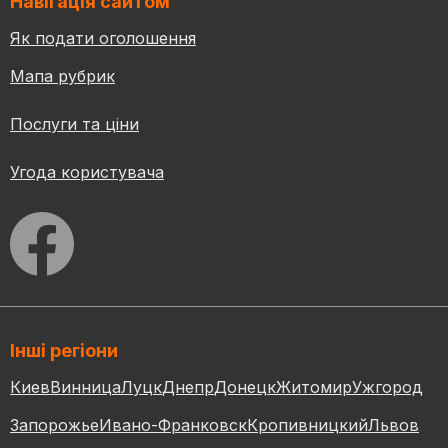
Навігація сайтом
Як подати оголошення
Мапа рубрик
Послуги та ціни
Угода користувача
Інші регіони
Киев
Винница
Луцк
Днепр
Донецк
Житомир
Ужгород
Запорожье
Ивано-Франковск
Кропивницкий
Львов