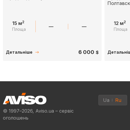
Полтавск
2
2
15 м
12 м
—
—
Площа
Площа
6 000
$
Детальніше
Детальні
Ua
Ru
© 1997–2026, Aviso.ua – сервіс
оголошень