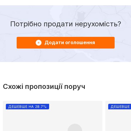
Потрібно продати нерухомість?
Додати оголошення
Схожі пропозиції поруч
ДЕШЕВШЕ НА 28.7%
ДЕШЕВШЕ 