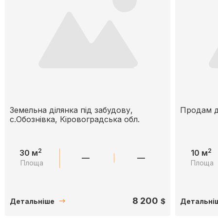
Земельна ділянка під забудову,
Продам д
с.Обознівка, Кіровоградська обл.
2
2
30 м
10 м
—
—
Площа
Площа
8 200
$
Детальніше
Детальні