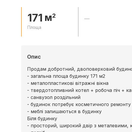
171
м
2
—
Площа
Опис
Продам добротний, двоповерховий будинок 
- загальна площа будинку 171 м2
- металопластикові вітражні вікна
- твердотопливний котел + робоча піч + кам
- санвузол роздільний
- будинок потребує косметичного ремонту
- меблі залишаються в будинку
Біля будинку
- просторий, широкий двір з металевими,