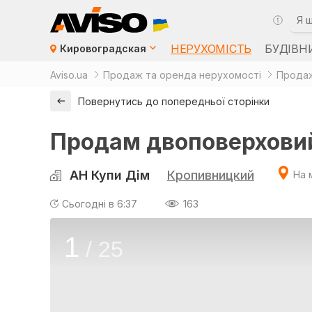
НЕРУХОМІСТЬ
БУДІВН
Кировоградская
Aviso.ua
Продаж та оренда нерухомості
Продаж
Повернутись до попередньої сторінки
Продам двоповерховий 
АН Купи Дім
Кропивницкий
На 
Сьогодні в 6:37
163
1
/
25