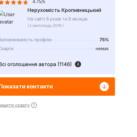
4.75/5
Нерухомість Кропивницький
На сайті 6 років та 8 місяців
/ з листопада 2019 /
Заповнюваність профілю
75%
Скарги
немає
Всі оголошення автора (1146)
Показати контакти
лишити скаргу