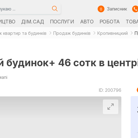
Записник
0
ИЦТВО
ДІМ. САД
ПОСЛУГИ
АВТО
РОБОТА
ТОВ
 квартир та будинків
Продаж будинків
Кропивницкий
будинок+ 46 сотк в центрі 
мапі
ID: 200796