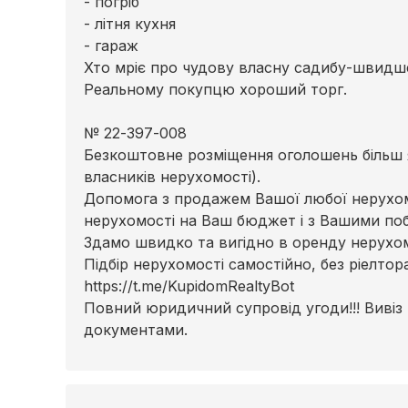
- погріб
- літня кухня
- гараж
Хто мріє про чудову власну садибу-швидше
Реальному покупцю хороший торг.
№ 22-397-008
Безкоштовне розміщення оголошень більш я
власників нерухомості).
Допомога з продажем Вашої любої нерухомо
нерухомості на Ваш бюджет і з Вашими по
Здамо швидко та вигідно в оренду нерухомі
Підбір нерухомості самостійно, без ріелто
https://t.me/KupidomRealtyBot
Повний юридичний супровід угоди!!! Вивіз
документами.