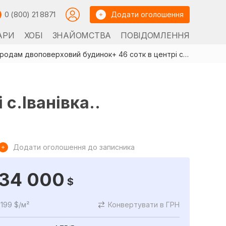
0 (800) 21 8871
Додати оголошення
АРИ
ХОБІ
ЗНАЙОМСТВА
ПОВІДОМЛЕННЯ
Продам двоповерховий будинок+ 46 сотк в центрі с.Іванівка..
с.Іванівка..
Додати оголошення до записника
34 000
$
199 $/м²
Конвертувати в ГРН