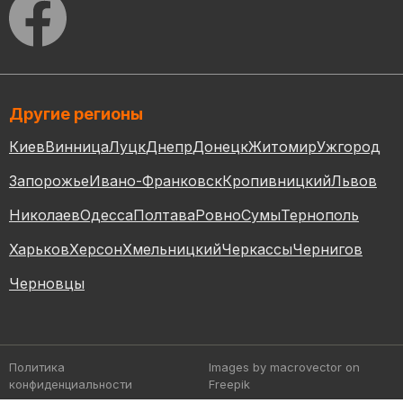
Другие регионы
Киев
Винница
Луцк
Днепр
Донецк
Житомир
Ужгород
Запорожье
Ивано-Франковск
Кропивницкий
Львов
Николаев
Одесса
Полтава
Ровно
Сумы
Тернополь
Харьков
Херсон
Хмельницкий
Черкассы
Чернигов
Черновцы
Политика
Images by macrovector
on
конфиденциальности
Freepik