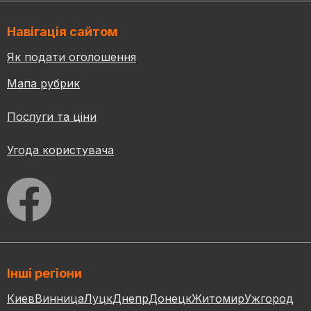
Навігація сайтом
Як подати оголошення
Мапа рубрик
Послуги та ціни
Угода користувача
Інші регіони
Киев
Винница
Луцк
Днепр
Донецк
Житомир
Ужгород