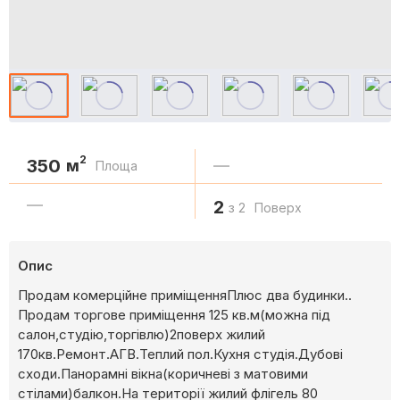
2
350
м
—
Площа
—
2
з 2
Поверх
Опис
Продам комерційне приміщенняПлюс два будинки..
Продам торгове приміщення 125 кв.м(можна під
салон,студію,торгівлю)2поверх жилий
170кв.Ремонт.АГВ.Теплий пол.Кухня студія.Дубові
сходи.Панорамні вікна(коричневі з матовими
стілами)балкон.На території жилий флігель 80