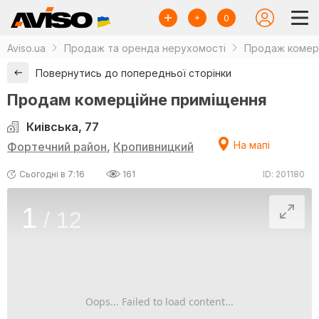
0
Aviso.ua
Продаж та оренда нерухомості
Продаж комерц
Повернутись до попередньої сторінки
Продам комерційне приміщення
Киівська, 77
На мапі
Фортечний район
,
Кропивницкий
Сьогодні в 7:16
161
ID: 201180
1
/
12
Oops... Failed to load content...