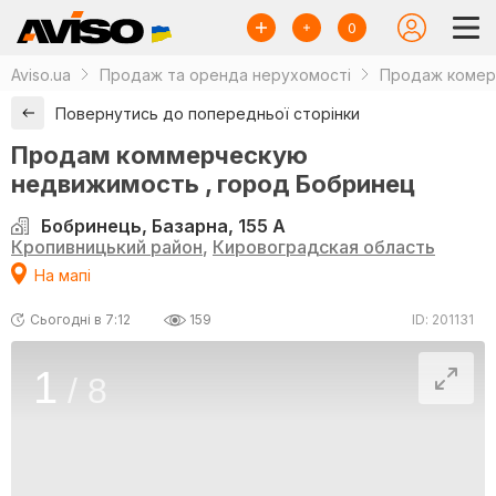
0
Aviso.ua
Продаж та оренда нерухомості
Продаж комерц
Повернутись до попередньої сторінки
Продам коммерческую
недвижимость , город Бобринец
Бобринець, Базарна, 155 А
Кропивницький район
,
Кировоградская область
На мапі
Сьогодні в 7:12
159
ID: 201131
1
/
8