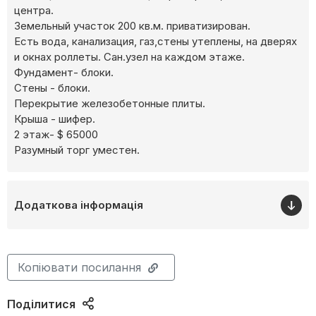
центра.
Земельный участок 200 кв.м. приватизирован.
Есть вода, канализация, газ,стены утеплены, на дверях
и окнах роллеты. Сан.узел на каждом этаже.
Фундамент- блоки.
Стены - блоки.
Перекрытие железобетонные плиты.
Крыша - шифер.
2 этаж- $ 65000
Разумный торг уместен.
Додаткова інформація
Копіювати посилання
Поділитися