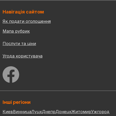
Навігація сайтом
Як подати оголошення
Мапа рубрик
Послуги та ціни
Угода користувача
Інші регіони
Киев
Винница
Луцк
Днепр
Донецк
Житомир
Ужгород