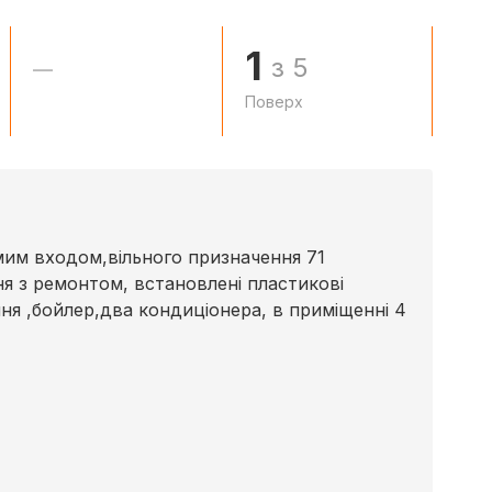
1
з 5
—
Поверх
им входом,вільного призначення 71
ня з ремонтом, встановлені пластикові
ння ,бойлер,два кондиціонера, в приміщенні 4