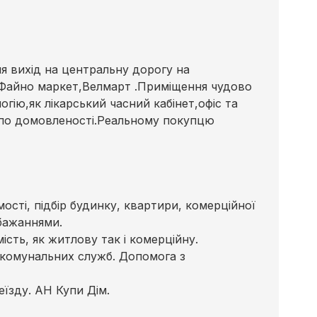
я вихід на центральну дорогу на
Файно маркет,Велмарт .Приміщення чудово
гію,як лікарський часний кабінет,офіс та
д по домовленості.Реальному покупцю
сті, підбір будинку, квартири, комерційної
бажаннями.
сть, як житлову так і комерційну.
 комунальних служб. Допомога з
їзду. АН Купи Дім.