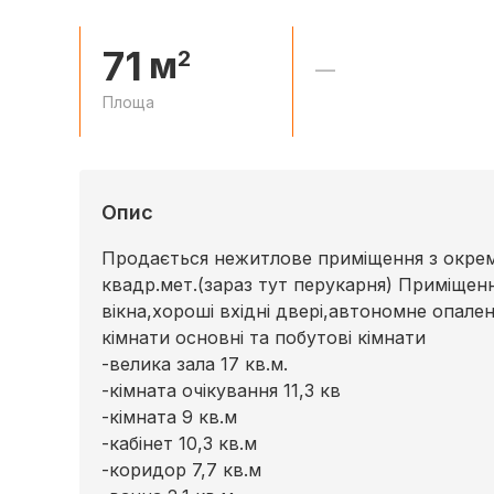
71
м
2
—
Площа
Опис
Продається нежитлове приміщення з окрем
квадр.мет.(зараз тут перукарня) Приміщен
вікна,хороші вхідні двері,автономне опале
кімнати основні та побутові кімнати
-велика зала 17 кв.м.
-кімната очікування 11,3 кв
-кімната 9 кв.м
-кабінет 10,3 кв.м
-коридор 7,7 кв.м