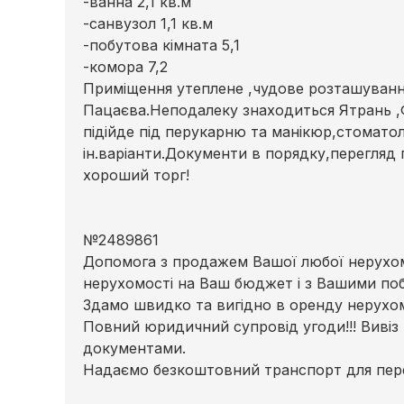
-ванна 2,1 кв.м
-санвузол 1,1 кв.м
-побутова кімната 5,1
-комора 7,2
Приміщення утеплене ,чудове розташуванн
Пацаєва.Неподалеку знаходиться Ятрань ,
підійде під перукарню та манікюр,стоматоло
ін.варіанти.Документи в порядку,перегля
хороший торг!
№2489861
Допомога з продажем Вашої любої нерухомо
нерухомості на Ваш бюджет і з Вашими по
Здамо швидко та вигідно в оренду нерухомі
Повний юридичний супровід угоди!!! Вивіз
документами.
Надаємо безкоштовний транспорт для пере