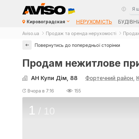
НЕРУХОМІСТЬ
БУДІВН
Кировоградская
Aviso.ua
Продаж та оренда нерухомості
Продаж
Повернутись до попередньої сторінки
Продам нежитлове пр
АН Купи Дім, 88
Фортечний район
,
Вчора в 7:16
155
1
/
10