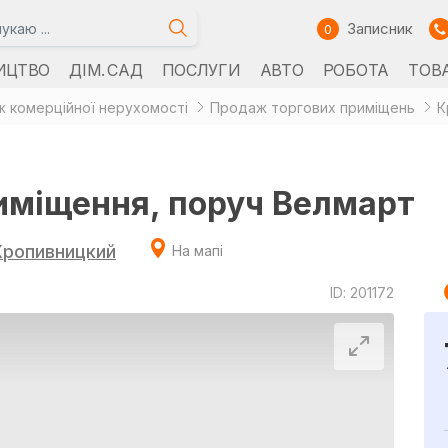
Записник
0
ИЦТВО
ДІМ. САД
ПОСЛУГИ
АВТО
РОБОТА
ТОВ
 комерційної нерухомості
Продаж торгових приміщень
К
иміщення, поруч Велмарт
Кропивницкий
На мапі
ID: 201172