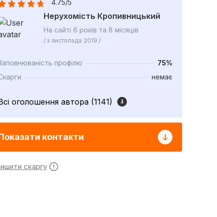
4.75/5
Нерухомість Кропивницький
На сайті 6 років та 8 місяців
/ з листопада 2019 /
Заповнюваність профілю
75%
Скарги
немає
Всі оголошення автора (1141)
Показати контакти
лишити скаргу