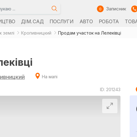
Записник
0
ИЦТВО
ДІМ. САД
ПОСЛУГИ
АВТО
РОБОТА
ТОВ
 землі
Кропивницкий
Продам участок на Лелеківці
еківці
ивницкий
На мапі
ID: 201243