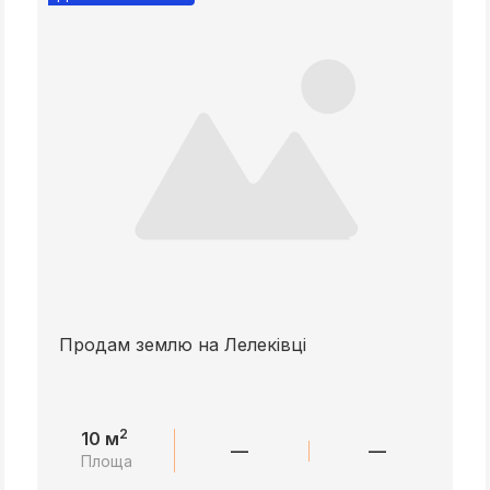
Продам землю на Лелеківці
2
10 м
—
—
Площа