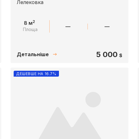
Лелековка
2
8 м
—
—
Площа
5 000
Детальніше
$
ДЕШЕВШЕ НА 16.7%