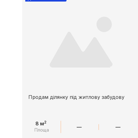
Продам ділянку під житлову забудову
2
8 м
—
—
Площа