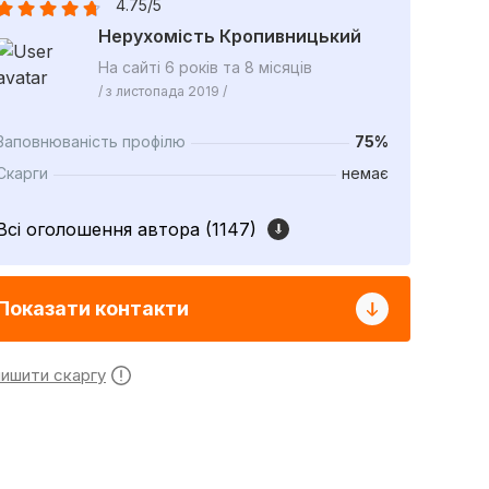
4.75/5
Нерухомість Кропивницький
На сайті 6 років та 8 місяців
/ з листопада 2019 /
Заповнюваність профілю
75%
Скарги
немає
Всі оголошення автора (1147)
Показати контакти
лишити скаргу