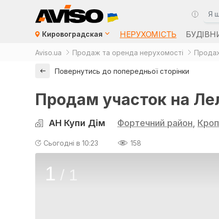
НЕРУХОМІСТЬ
БУДІВН
Кировоградская
Aviso.ua
Продаж та оренда нерухомості
Продаж
Повернутись до попередньої сторінки
Продам участок на Лел
АН Купи Дім
Фортечний район
,
Кроп
Сьогодні в 10:23
158
1
/
1