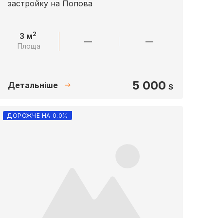
застройку на Попова
2
3 м
—
—
Площа
5 000
Детальніше
$
ДОРОЖЧЕ НА 0.0%