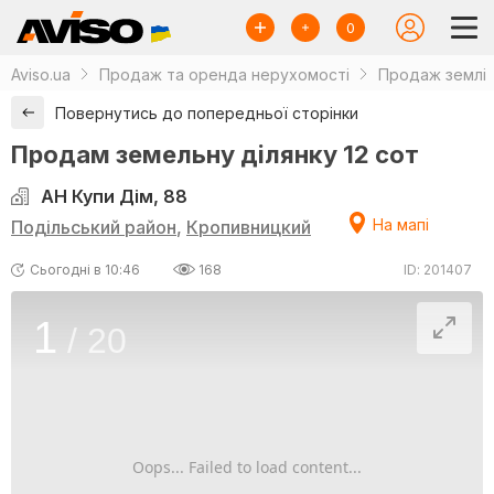
0
Aviso.ua
Продаж та оренда нерухомості
Продаж землі
Повернутись до попередньої сторінки
Продам земельну ділянку 12 сот
АН Купи Дім, 88
На мапі
Подільський район
,
Кропивницкий
Сьогодні в 10:46
168
ID: 201407
1
/
20
Oops... Failed to load content...