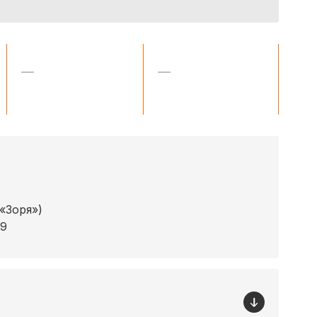
—
—
 «Зоря»)
19