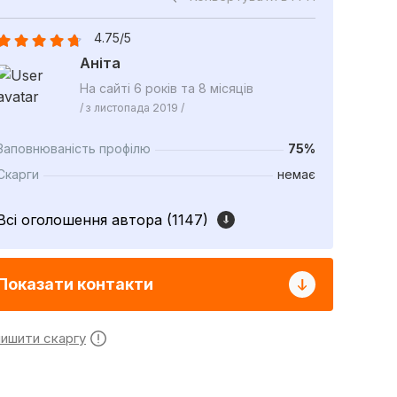
4.75/5
Аніта
На сайті 6 років та 8 місяців
/ з листопада 2019 /
Заповнюваність профілю
75%
Скарги
немає
Всі оголошення автора (1147)
Показати контакти
лишити скаргу