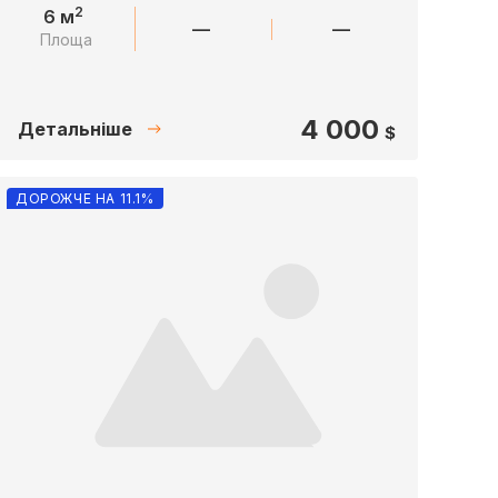
2
6 м
—
—
Площа
4 000
Детальніше
$
ДОРОЖЧЕ НА 11.1%