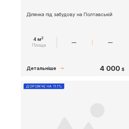
Ділянка під забудову на Полтавській
2
4 м
—
—
Площа
4 000
Детальніше
$
ДОРОЖЧЕ НА 11.1%