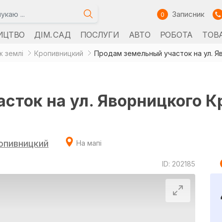
Записник
0
ИЦТВО
ДІМ. САД
ПОСЛУГИ
АВТО
РОБОТА
ТОВ
 землі
Кропивницкий
Продам земельный участок на ул. 
сток на ул. Яворницкого 
опивницкий
На мапі
ID: 202185