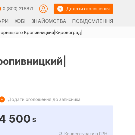
0 (800) 21 8871
Додати оголошення
АРИ
ХОБІ
ЗНАЙОМСТВА
ПОВІДОМЛЕННЯ
Яворницкого Кропивницкий|Кировоград|
Кропивницкий|
Додати оголошення до записника
4 500
$
Конвертувати в ГРН