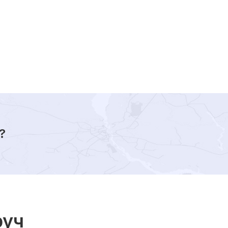
?
руч