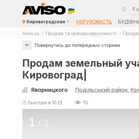
НЕРУХОМІСТЬ
БУДІВН
Кировоградская
Aviso.ua
Продаж та оренда нерухомості
Продаж
Повернутись до попередньої сторінки
Продам земельный уча
Кировоград|
Яворницкого
Подільський район
,
Кр
Сьогодні в 10:22
112
1
/
1