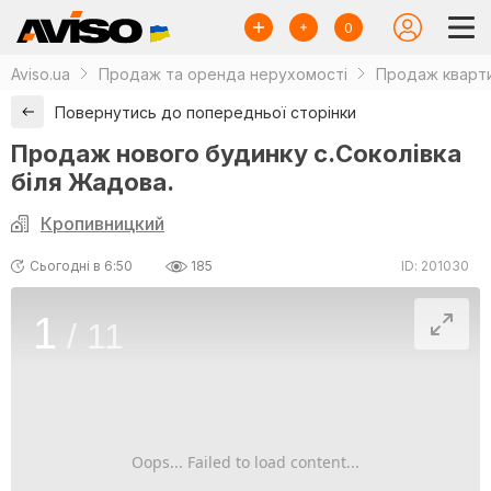
0
Aviso.ua
Продаж та оренда нерухомості
Продаж кварти
Повернутись до попередньої сторінки
Продаж нового будинку с.Соколівка
біля Жадова.
Кропивницкий
Сьогодні в 6:50
185
ID: 201030
1
/
11
Oops... Failed to load content...