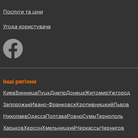
Послуги та ціни
Угода користувача
Інші регіони
Киев
Винница
Луцк
Днепр
Донецк
Житомир
Ужгород
Запорожье
Ивано-Франковск
Кропивницкий
Львов
Николаев
Одесса
Полтава
Ровно
Сумы
Тернополь
Харьков
Херсон
Хмельницкий
Черкассы
Чернигов