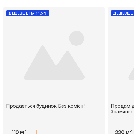
ДЕШЕВШЕ НА 14.5%
ДЕШЕВШЕ 
Продається будинок Без комісії!
Продам д
Знамянка
2
2
110 м
220 м