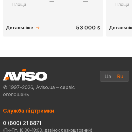
—
—
Площа
Площа
53 000
$
Детальніше
Детальні
Ua
Ru
© 1997–2026, Aviso.ua – сервіс
оголошень
Служба підтримки
0 (800) 21 8871
(Пн-Пт, 10:00-18:00, дзвінок безкоштовний)