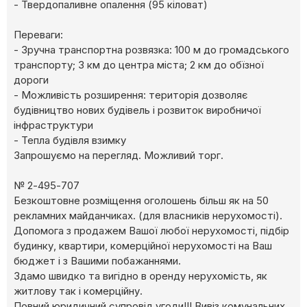
- Твердопаливне опалення (95 кіловат)
Переваги:
- Зручна транспортна розвязка: 100 м до громадського
транспорту; 3 км до центра міста; 2 км до обїзної
дороги
- Можливість розширення: територія дозволяє
будівництво нових будівель і розвиток виробничої
інфраструктури
- Тепла будівля взимку
Запрошуємо на перегляд. Можливий торг.
№ 2-495-707
Безкоштовне розміщення оголошень більш як на 50
рекламних майданчиках. (для власників нерухомості).
Допомога з продажем Вашої любої нерухомості, підбір
будинку, квартири, комерційної нерухомості на Ваш
бюджет і з Вашими побажаннями.
Здамо швидко та вигідно в оренду нерухомість, як
житлову так і комерційну.
Повний юридичний супровід угоди!!! Вивіз комунальних