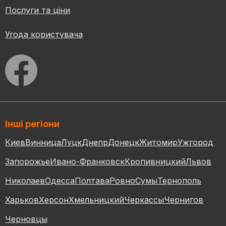
Послуги та ціни
Угода користувача
Інші регіони
Киев
Винница
Луцк
Днепр
Донецк
Житомир
Ужгород
Запорожье
Ивано-Франковск
Кропивницкий
Львов
Николаев
Одесса
Полтава
Ровно
Сумы
Тернополь
Харьков
Херсон
Хмельницкий
Черкассы
Чернигов
Черновцы