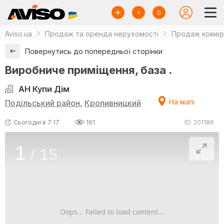
0
Aviso.ua
Продаж та оренда нерухомості
Продаж комерц
Повернутись до попередньої сторінки
Виробниче приміщення, база .
АН Купи Дім
На мапі
Подільський район
,
Кропивницкий
Сьогодні в 7:17
161
ID: 201186
1
/
15
Oops... Failed to load content...