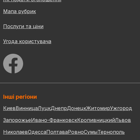
Мапа рубрик
Послуги та ціни
Угода користувача
Інші регіони
Киев
Винница
Луцк
Днепр
Донецк
Житомир
Ужгород
Запорожье
Ивано-Франковск
Кропивницкий
Львов
Николаев
Одесса
Полтава
Ровно
Сумы
Тернополь