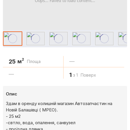
Oops... Failed to load content...
2
25
м
—
Площа
—
1
з 1
Поверх
Опис
Здам в оренду колишній магазин Автозапчастин на
Новій Балашівці ( МРЕО).
- 25 м2
-свтло, вода, опалення, санвузел
- проїздна длянка