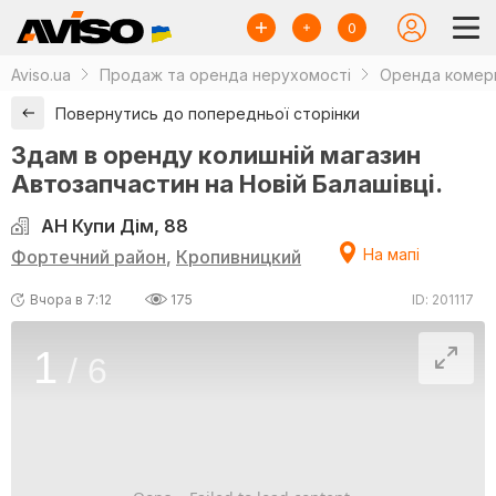
0
Aviso.ua
Продаж та оренда нерухомості
Оренда комерц
Повернутись до попередньої сторінки
Здам в оренду колишній магазин
Автозапчастин на Новій Балашівці.
АН Купи Дім, 88
На мапі
Фортечний район
,
Кропивницкий
Вчора в 7:12
175
ID: 201117
1
/
6