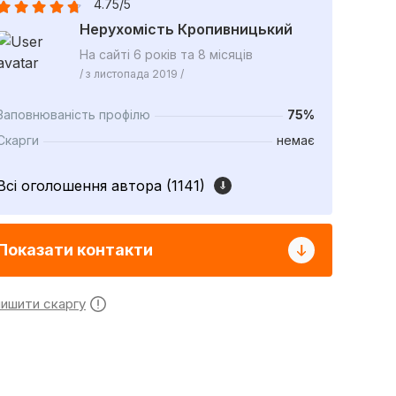
4.75/5
Нерухомість Кропивницький
На сайті 6 років та 8 місяців
/ з листопада 2019 /
Заповнюваність профілю
75%
Скарги
немає
Всі оголошення автора (1141)
Показати контакти
лишити скаргу