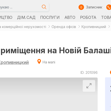
Записник
0
ИЦТВО
ДІМ. САД
ПОСЛУГИ
АВТО
РОБОТА
ТОВ
 комерційної нерухомості
Оренда офісів
Кропивницкий
приміщення на Новій Балаші
Кропивницкий
На мапі
ID: 201096