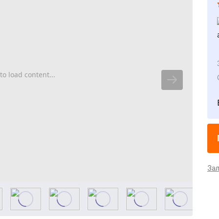
to load content...
За