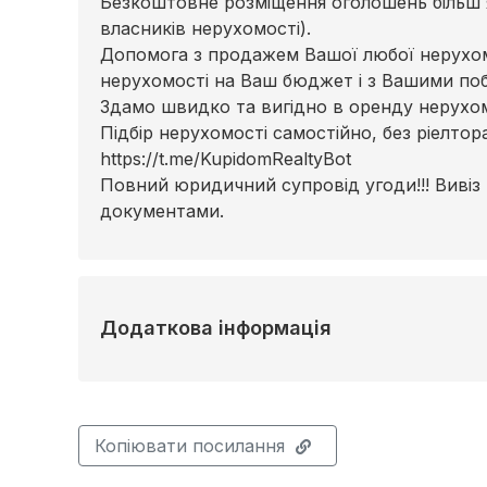
Безкоштовне розміщення оголошень більш я
власників нерухомості).
Допомога з продажем Вашої любої нерухомо
нерухомості на Ваш бюджет і з Вашими по
Здамо швидко та вигідно в оренду нерухомі
Підбір нерухомості самостійно, без ріелто
https://t.me/KupidomRealtyBot
Повний юридичний супровід угоди!!! Вивіз
документами.
Додаткова інформація
Копіювати посилання