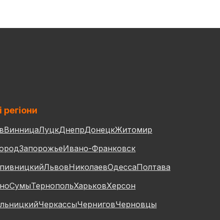
і регіони
в
Винница
Луцк
Днепр
Донецк
Житомир
ород
Запорожье
Ивано-Франковск
пивницкий
Львов
Николаев
Одесса
Полтава
но
Сумы
Тернополь
Харьков
Херсон
льницкий
Черкассы
Чернигов
Черновцы