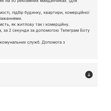
к на 50 рекламних майданчиках. (для
сті, підбір будинку, квартири, комерційної
бажаннями.
сть, як житлову так і комерційну.
ра, за 2 секунди за допомогою Телеграм Боту
 комунальних служб. Допомога з