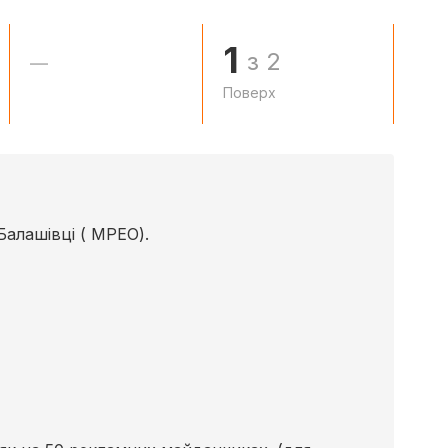
1
з 2
—
Поверх
Балашівці ( МРЕО).