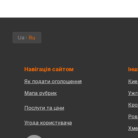
Ua
Ru
Навігація сайтом
Інш
Як подати оголошення
Кие
Мапа рубрик
Ужг
Кро
Послуги та ціни
Ров
Угода користувача
Хме