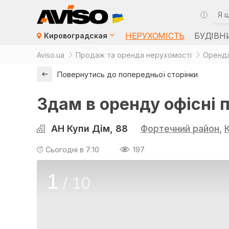
НЕРУХОМІСТЬ
БУДІВН
Кировоградская
Aviso.ua
Продаж та оренда нерухомості
Оренда
Повернутись до попередньої сторінки
Здам в оренду офісні 
АН Купи Дім, 88
Фортечний район
,
Сьогодні в 7:10
197
1
/
10